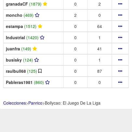
granadaCF
(1879)
0
2
moncho
(469)
2
0
estampa
(1512)
0
64
Industrial
(1420)
0
1
juanfra
(149)
0
41
busisky
(124)
0
1
raulbull68
(125)
0
87
Pableras1981
(860)
0
0
Colecciones
>
Panrico
>
Bollycao: El Juego De La Liga