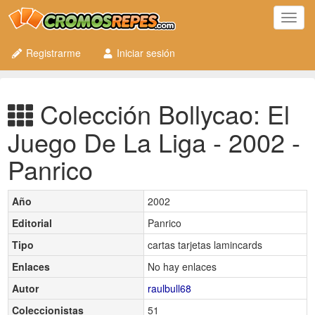
Toggl
navig
Registrarme
Iniciar sesión
Colección Bollycao: El
Juego De La Liga - 2002 -
Panrico
Año
2002
Editorial
Panrico
Tipo
cartas tarjetas lamincards
Enlaces
No hay enlaces
Autor
raulbull68
Coleccionistas
51