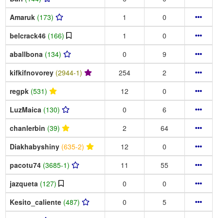
Amaruk
(173)
1
0
belcrack46
(166)
1
0
aballbona
(134)
0
9
kifkifnovorey
(2944-1)
254
2
regpk
(531)
12
0
LuzMaica
(130)
0
6
chanlerbin
(39)
2
64
Diakhabyshiny
(635-2)
12
0
pacotu74
(3685-1)
11
55
jazqueta
(127)
0
0
Kesito_caliente
(487)
0
5