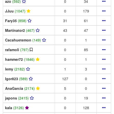
azo
(592)
0
34
JJuu
(1047)
0
179
Fary35
(858)
31
61
Martinator2
(467)
43
47
Cacahuetemon
(149)
0
1
rafamoli
(797)
0
85
hammer72
(1846)
0
1
lemy
(2182)
1
3
Igor823
(589)
127
0
AnaGarcia
(2174)
5
0
japons
(2415)
0
19
kala
(3126)
0
128