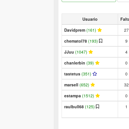
Usuario
Falt
Davidprem
(161)
27
chematol78
(193)
9
JJuu
(1047)
4
chanlerbin
(39)
0
tastetus
(351)
0
marsell
(652)
32
estampa
(1512)
0
raulbull68
(125)
1