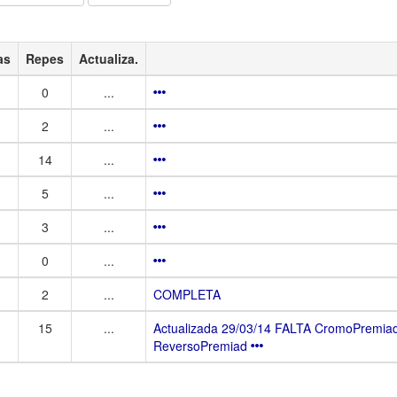
as
Repes
Actualiza.
0
...
2
...
14
...
5
...
3
...
0
...
2
...
COMPLETA
15
...
Actualizada 29/03/14 FALTA CromoPremi
ReversoPremiad