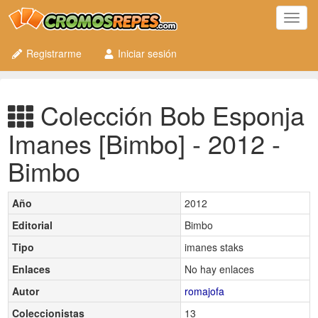
Toggl
navig
Registrarme
Iniciar sesión
Colección Bob Esponja
Imanes [Bimbo] - 2012 -
Bimbo
Año
2012
Editorial
Bimbo
Tipo
imanes staks
Enlaces
No hay enlaces
Autor
romajofa
Coleccionistas
13