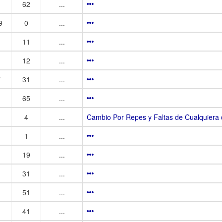
62
...
9
0
...
11
...
12
...
7
31
...
65
...
4
...
Cambio Por Repes y Faltas de Cualquiera 
1
...
19
...
31
...
51
...
41
...