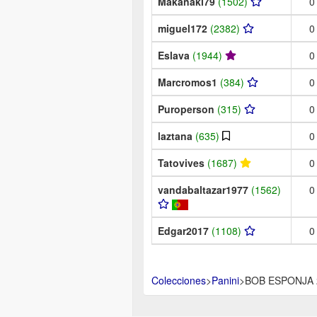
Makanaki79
(1502)
0
miguel172
(2382)
0
Eslava
(1944)
0
Marcromos1
(384)
0
Puroperson
(315)
0
laztana
(635)
0
Tatovives
(1687)
0
vandabaltazar1977
(1562)
0
Edgar2017
(1108)
0
Colecciones
>
Panini
>
BOB ESPONJA 20