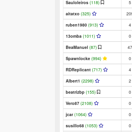
Sauloleiros
(118)
5
aitatxo
(325)
20
ruben1980
(913)
4
13omba
(1011)
0
BeaManuel
(87)
4
Spawnlocke
(994)
0
RDReplicant
(717)
4
Albert1
(2298)
2
beatrizbp
(155)
0
Vero87
(2108)
0
jcar
(1064)
0
susillo68
(1053)
0