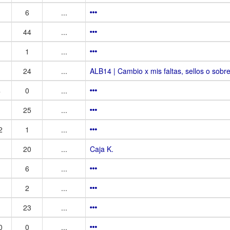
6
...
44
...
1
...
24
...
ALB14 | Cambio x mis faltas, sellos o sobre
4
0
...
25
...
2
1
...
20
...
Caja K.
6
...
2
...
23
...
0
0
...