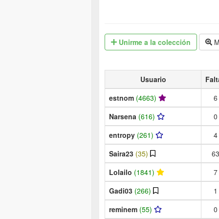
Unirme
a la colección
M
Usuario
Falt
estnom
(4663)
6
Narsena
(616)
0
entropy
(261)
4
Saira23
(35)
6
Lolailo
(1841)
7
Gadi03
(266)
1
reminem
(55)
0