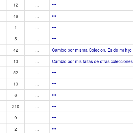
12
...
46
...
1
...
5
...
42
...
Cambio por misma Colecion. Es de mi hijo
13
...
Cambio por mis faltas de otras colecciones
52
...
10
...
6
...
210
...
9
...
2
...