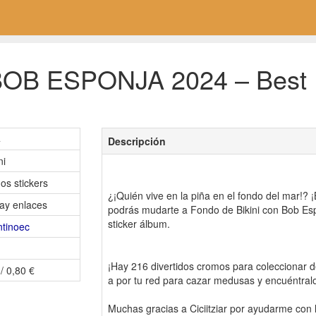
OB ESPONJA 2024 – Best Fr
4
Descripción
ni
os stickers
¿¡Quién vive en la piña en el fondo del mar!?
ay enlaces
podrás mudarte a Fondo de Bikini con Bob Es
sticker álbum.
ntinoec
¡Hay 216 divertidos cromos para coleccionar d
/ 0,80 €
a por tu red para cazar medusas y encuéntral
Muchas gracias a Ciciitziar por ayudarme con l