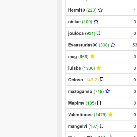
Hermi10
(220)
1
nielae
(109)
0
jouloca
(931)
0
Evaasturias90
(308)
5
mcg
(966)
0
luisbe
(1936)
0
Ocioso
(143-2)
0
mazoganso
(719)
0
Mapimv
(185)
0
Valentinoec
(1479)
0
mangelvi
(187)
0