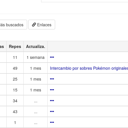
ás buscados
Enlaces
as
Repes
Actualiza.
11
1 semana
49
1 mes
Intercambio por sobres Pokémon originale
25
1 mes
3
15
1 mes
34
...
43
...
1
...