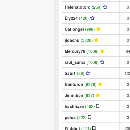
Helenatotoro
(256)
0
Ely224
(420)
0
Catlongel
(968)
0
jidachu
(5820)
0
Mercury76
(1006)
8
raul_sanci
(1006)
0
Sabi1
(66)
12
franturon
(6379)
0
Jennibcn
(637)
0
hashhaze
(492)
0
pelos
(222)
0
Widdirit
(171)
20