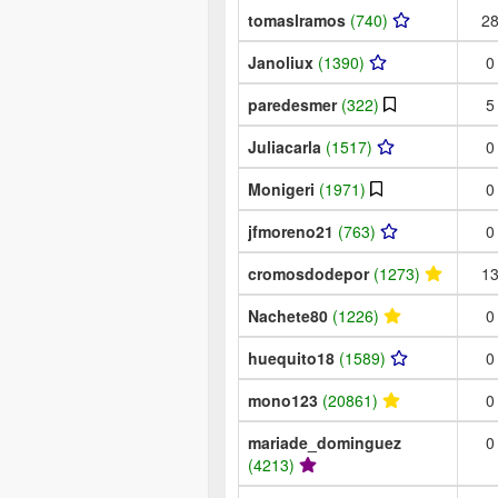
tomaslramos
(740)
2
Janoliux
(1390)
0
paredesmer
(322)
5
Juliacarla
(1517)
0
Monigeri
(1971)
0
jfmoreno21
(763)
0
cromosdodepor
(1273)
1
Nachete80
(1226)
0
huequito18
(1589)
0
mono123
(20861)
0
mariade_dominguez
0
(4213)