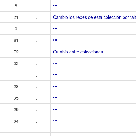
8
8
...
21
...
Cambio los repes de esta colección por falt
0
...
61
...
72
...
Cambio entre colecciones
33
...
3
1
...
28
...
35
...
29
...
64
...