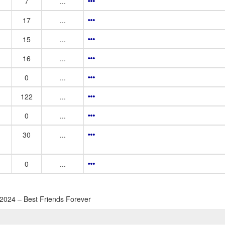
7
...
17
...
15
...
16
...
0
...
122
...
0
...
30
...
0
...
24 – Best Friends Forever