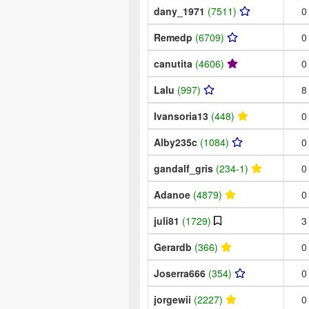
dany_1971
(7511)
0
Remedp
(6709)
0
canutita
(4606)
0
Lalu
(997)
8
Ivansoria13
(448)
0
Alby235c
(1084)
0
gandalf_gris
(234-1)
0
Adanoe
(4879)
0
juli81
(1729)
3
Gerardb
(366)
0
Joserra666
(354)
0
jorgewii
(2227)
0