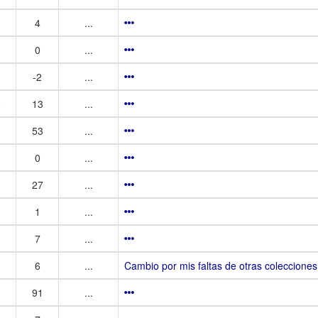
4
...
0
...
-2
...
3
13
...
53
...
0
...
27
...
1
...
7
...
6
...
Cambio por mis faltas de otras colecciones
91
...