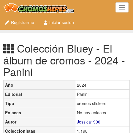
Toggl
navig
Registrarme
Iniciar sesión
Colección Bluey - El
álbum de cromos - 2024 -
Panini
Año
2024
Editorial
Panini
Tipo
cromos stickers
Enlaces
No hay enlaces
Autor
Jessica1990
Coleccionistas
1.198