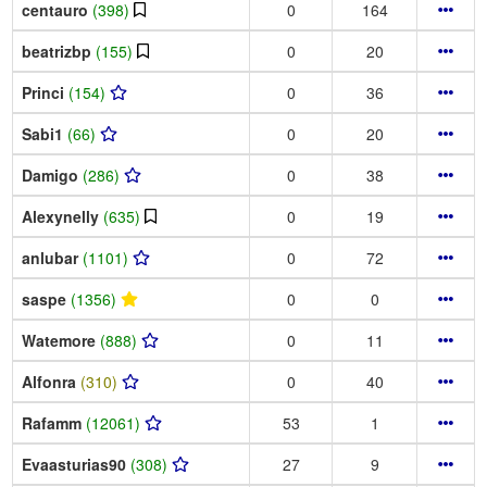
centauro
(398)
0
164
beatrizbp
(155)
0
20
Princi
(154)
0
36
Sabi1
(66)
0
20
Damigo
(286)
0
38
Alexynelly
(635)
0
19
anlubar
(1101)
0
72
saspe
(1356)
0
0
Watemore
(888)
0
11
Alfonra
(310)
0
40
Rafamm
(12061)
53
1
Evaasturias90
(308)
27
9