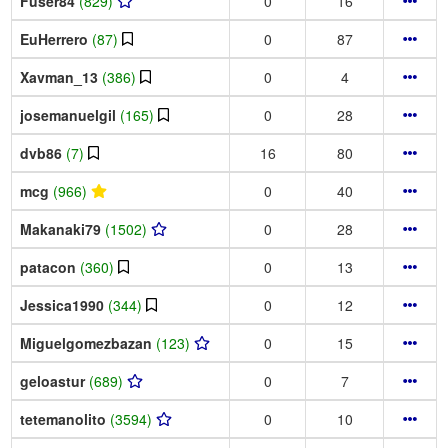
Fuser84
(829)
0
16
EuHerrero
(87)
0
87
Xavman_13
(386)
0
4
josemanuelgil
(165)
0
28
dvb86
(7)
16
80
mcg
(966)
0
40
Makanaki79
(1502)
0
28
patacon
(360)
0
13
Jessica1990
(344)
0
12
Miguelgomezbazan
(123)
0
15
geloastur
(689)
0
7
tetemanolito
(3594)
0
10