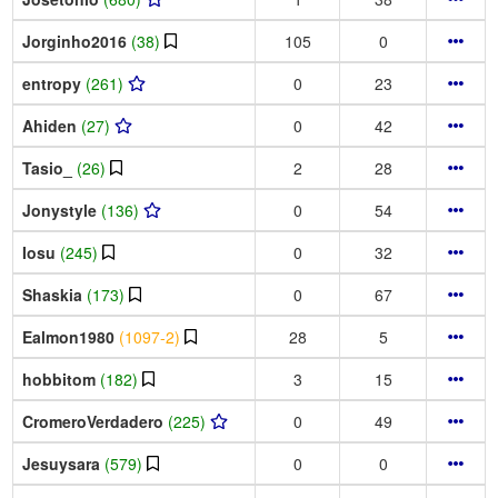
Jorginho2016
(38)
105
0
entropy
(261)
0
23
Ahiden
(27)
0
42
Tasio_
(26)
2
28
Jonystyle
(136)
0
54
Iosu
(245)
0
32
Shaskia
(173)
0
67
Ealmon1980
(1097-2)
28
5
hobbitom
(182)
3
15
CromeroVerdadero
(225)
0
49
Jesuysara
(579)
0
0