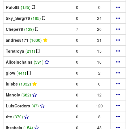
Rulo88
(125)
0
0
Sky_Sergi76
(185)
0
24
Chepe78
(129)
7
20
andres8171
(1630)
0
31
Teretroya
(211)
0
15
Aliceinchains
(591)
0
10
glow
(441)
0
2
luisbe
(1932)
0
0
Manoly
(682)
0
12
LuisCordero
(47)
0
120
tite
(370)
0
8
lhzabala
(154)
0
48