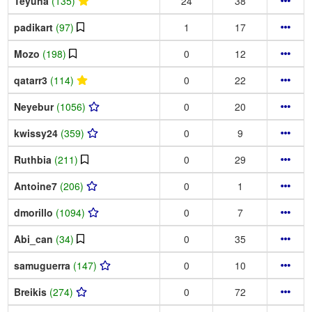
Teyuna
(135)
24
38
padikart
(97)
1
17
Mozo
(198)
0
12
qatarr3
(114)
0
22
Neyebur
(1056)
0
20
kwissy24
(359)
0
9
Ruthbia
(211)
0
29
Antoine7
(206)
0
1
dmorillo
(1094)
0
7
Abi_can
(34)
0
35
samuguerra
(147)
0
10
Breikis
(274)
0
72