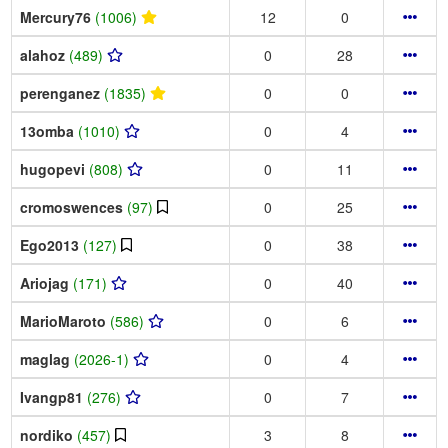
Mercury76
(1006)
12
0
alahoz
(489)
0
28
perenganez
(1835)
0
0
13omba
(1010)
0
4
hugopevi
(808)
0
11
cromoswences
(97)
0
25
Ego2013
(127)
0
38
Ariojag
(171)
0
40
MarioMaroto
(586)
0
6
maglag
(2026-1)
0
4
Ivangp81
(276)
0
7
nordiko
(457)
3
8