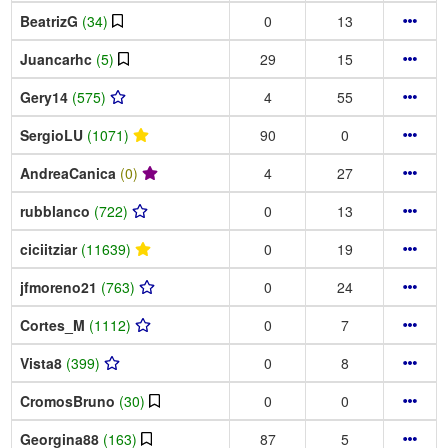
BeatrizG
(34)
0
13
Juancarhc
(5)
29
15
Gery14
(575)
4
55
SergioLU
(1071)
90
0
AndreaCanica
(0)
4
27
rubblanco
(722)
0
13
ciciitziar
(11639)
0
19
jfmoreno21
(763)
0
24
Cortes_M
(1112)
0
7
Vista8
(399)
0
8
CromosBruno
(30)
0
0
Georgina88
(163)
87
5