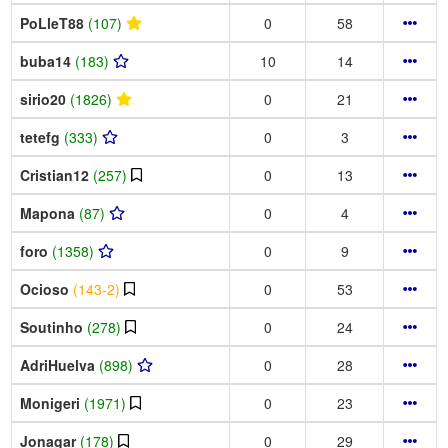
PoLleT88
(107)
0
58
buba14
(183)
10
14
sirio20
(1826)
0
21
tetefg
(333)
0
3
Cristian12
(257)
0
13
Mapona
(87)
0
4
foro
(1358)
0
9
Ocioso
(143-2)
0
53
Soutinho
(278)
0
24
AdriHuelva
(898)
0
28
Monigeri
(1971)
0
23
Jonagar
(178)
0
29