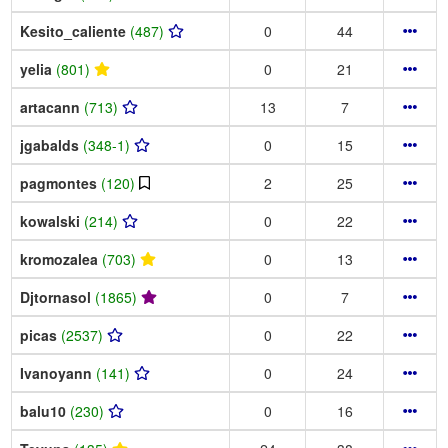
Kesito_caliente
(487)
0
44
yelia
(801)
0
21
artacann
(713)
13
7
jgabalds
(348-1)
0
15
pagmontes
(120)
2
25
kowalski
(214)
0
22
kromozalea
(703)
0
13
Djtornasol
(1865)
0
7
picas
(2537)
0
22
Ivanoyann
(141)
0
24
balu10
(230)
0
16