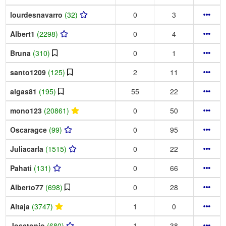
lourdesnavarro
(32)
0
3
Albert1
(2298)
0
4
Bruna
(310)
0
1
santo1209
(125)
2
11
algas81
(195)
55
22
mono123
(20861)
0
50
Oscaragce
(99)
0
95
Juliacarla
(1515)
0
22
Pahati
(131)
0
66
Alberto77
(698)
0
28
Altaja
(3747)
1
0
Josetonio
(680)
1
38