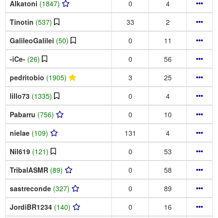
Alkatoni
(1847)
0
4
Tinotin
(537)
33
2
GalileoGalilei
(50)
0
11
-iCe-
(26)
0
56
pedritobio
(1905)
3
25
lillo73
(1335)
0
4
Pabarru
(756)
0
10
nielae
(109)
131
4
Nil619
(121)
0
53
TribalASMR
(89)
0
58
sastreconde
(327)
0
89
JordiBR1234
(140)
0
16