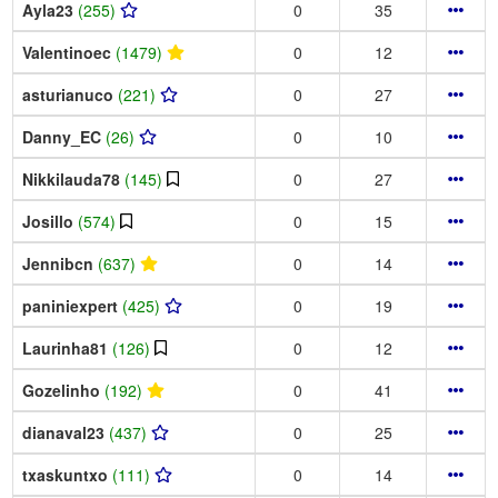
Ayla23
(255)
0
35
Valentinoec
(1479)
0
12
asturianuco
(221)
0
27
Danny_EC
(26)
0
10
Nikkilauda78
(145)
0
27
Josillo
(574)
0
15
Jennibcn
(637)
0
14
paniniexpert
(425)
0
19
Laurinha81
(126)
0
12
Gozelinho
(192)
0
41
dianaval23
(437)
0
25
txaskuntxo
(111)
0
14