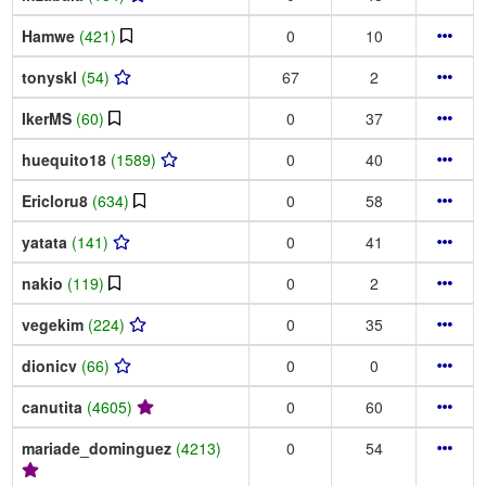
Hamwe
(421)
0
10
tonyskl
(54)
67
2
IkerMS
(60)
0
37
huequito18
(1589)
0
40
Ericloru8
(634)
0
58
yatata
(141)
0
41
nakio
(119)
0
2
vegekim
(224)
0
35
dionicv
(66)
0
0
canutita
(4605)
0
60
mariade_dominguez
(4213)
0
54