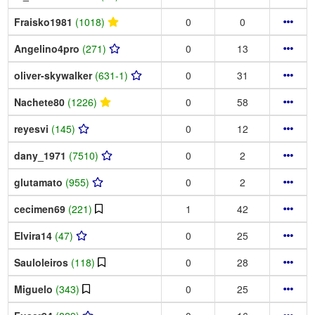
Fraisko1981
(1018)
0
0
Angelino4pro
(271)
0
13
oliver-skywalker
(631-1)
0
31
Nachete80
(1226)
0
58
reyesvi
(145)
0
12
dany_1971
(7510)
0
2
glutamato
(955)
0
2
cecimen69
(221)
1
42
Elvira14
(47)
0
25
Sauloleiros
(118)
0
28
Miguelo
(343)
0
25