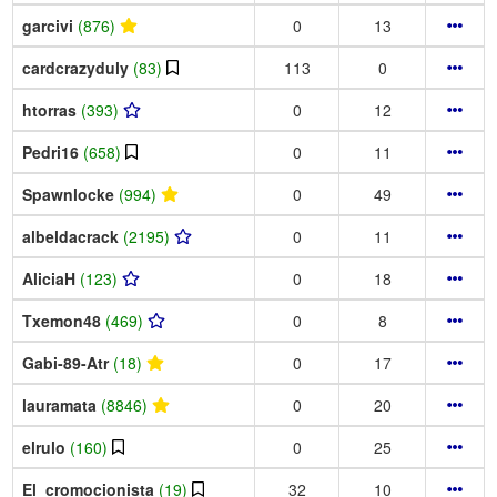
garcivi
(876)
0
13
cardcrazyduly
(83)
113
0
htorras
(393)
0
12
Pedri16
(658)
0
11
Spawnlocke
(994)
0
49
albeldacrack
(2195)
0
11
AliciaH
(123)
0
18
Txemon48
(469)
0
8
Gabi-89-Atr
(18)
0
17
lauramata
(8846)
0
20
elrulo
(160)
0
25
El_cromocionista
(19)
32
10