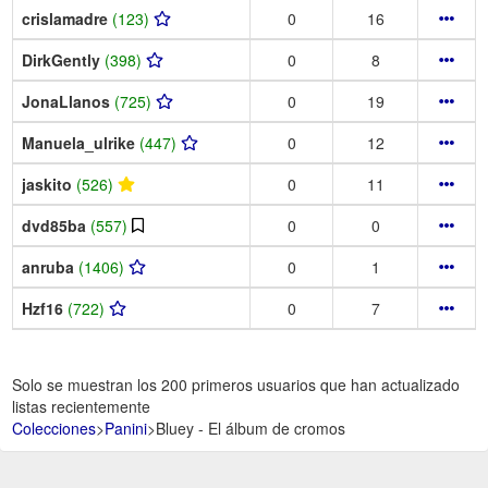
crislamadre
(123)
0
16
DirkGently
(398)
0
8
JonaLlanos
(725)
0
19
Manuela_ulrike
(447)
0
12
jaskito
(526)
0
11
dvd85ba
(557)
0
0
anruba
(1406)
0
1
Hzf16
(722)
0
7
Solo se muestran los 200 primeros usuarios que han actualizado
listas recientemente
Colecciones
>
Panini
>
Bluey - El álbum de cromos