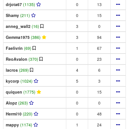
drjota67
(1135)
0
13
Shamy
(211)
0
15
anneg_wall2
(16)
3
0
Gemma1975
(386)
3
94
Faelivrin
(69)
1
67
ReoAvalon
(370)
0
23
lacros
(269)
4
6
kycorp
(1024)
5
3
quiquen
(1775)
0
15
Alopz
(263)
0
0
Hermi10
(220)
0
48
mappy
(1174)
1
24