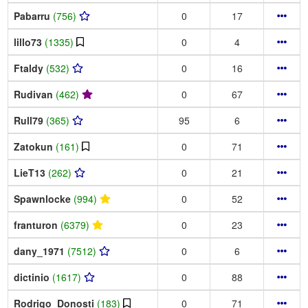
Pabarru
(756)
0
17
lillo73
(1335)
0
4
Ftaldy
(532)
0
16
Rudivan
(462)
0
67
Rull79
(365)
95
6
Zatokun
(161)
0
71
LieT13
(262)
0
21
Spawnlocke
(994)
0
52
franturon
(6379)
0
23
dany_1971
(7512)
0
6
dictinio
(1617)
0
88
Rodrigo_Donosti
(183)
0
71