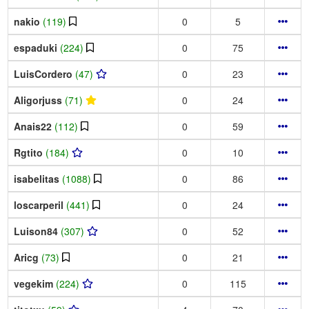
nakio
(119)
0
5
espaduki
(224)
0
75
LuisCordero
(47)
0
23
Aligorjuss
(71)
0
24
Anais22
(112)
0
59
Rgtito
(184)
0
10
isabelitas
(1088)
0
86
loscarperil
(441)
0
24
Luison84
(307)
0
52
Aricg
(73)
0
21
vegekim
(224)
0
115