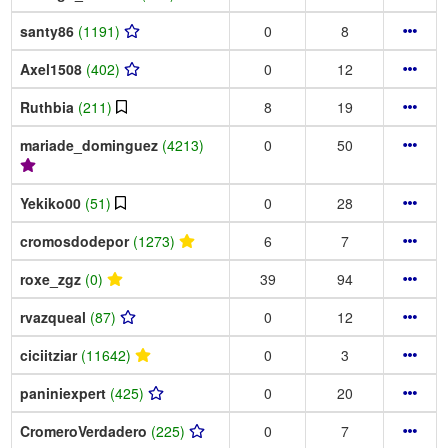
santy86
(1191)
0
8
Axel1508
(402)
0
12
Ruthbia
(211)
8
19
mariade_dominguez
(4213)
0
50
Yekiko00
(51)
0
28
cromosdodepor
(1273)
6
7
roxe_zgz
(0)
39
94
rvazqueal
(87)
0
12
ciciitziar
(11642)
0
3
paniniexpert
(425)
0
20
CromeroVerdadero
(225)
0
7