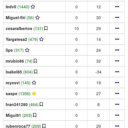
ledvil
(1440)
0
12
Miguel-fiti
(56)
0
30
cesaralbertos
(131)
10
29
Yargatesa2
(479)
0
14
lipe
(317)
0
24
mrubio86
(74)
0
32
Isabel85
(604)
0
-34
reyesvi
(145)
0
19
saspe
(1356)
0
27
Ivan241280
(464)
0
8
Migui91
(203)
0
0
rubenroca77
(209)
0
29