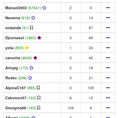
Manuel2002
(67641)
2
0
Narsena
(616)
0
14
sirdande
(51)
0
87
Djtornasol
(1865)
0
68
yelia
(803)
1
24
canutita
(4606)
0
40
Ariojag
(172)
0
18
Rosko
(299)
0
21
AlpinaC187
(885)
0
105
Cebotron57
(163)
8
15
Georgina88
(163)
104
6
Albert1
(2298)
0
1