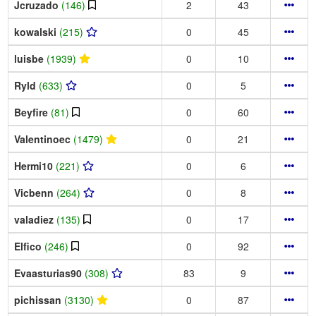
Jcruzado
(146)
2
43
kowalski
(215)
0
45
luisbe
(1939)
0
10
Ryld
(633)
0
5
Beyfire
(81)
0
60
Valentinoec
(1479)
0
21
Hermi10
(221)
0
6
Vicbenn
(264)
0
8
valadiez
(135)
0
17
Elfico
(246)
0
92
Evaasturias90
(308)
83
9
pichissan
(3130)
0
87