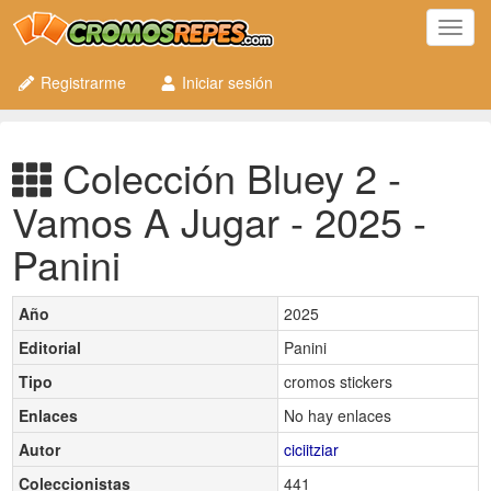
Toggl
navig
Registrarme
Iniciar sesión
Colección Bluey 2 -
Vamos A Jugar - 2025 -
Panini
Año
2025
Editorial
Panini
Tipo
cromos stickers
Enlaces
No hay enlaces
Autor
ciciitziar
Coleccionistas
441