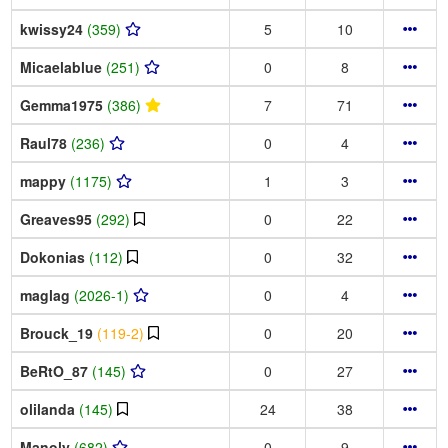
kwissy24
(359)
5
10
Micaelablue
(251)
0
8
Gemma1975
(386)
7
71
Raul78
(236)
0
4
mappy
(1175)
1
3
Greaves95
(292)
0
22
Dokonias
(112)
0
32
maglag
(2026-1)
0
4
Brouck_19
(119-2)
0
20
BeRtO_87
(145)
0
27
olilanda
(145)
24
38
Manoly
(682)
0
9