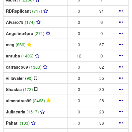
RDReplicant
(717)
0
91
Alvaro78
(174)
0
6
Angelino4pro
(271)
0
0
mcg
(966)
0
67
anruba
(1406)
12
0
carrasco69
(1383)
0
62
villavaler
(90)
0
55
Shaskia
(173)
0
30
almendras99
(2468)
0
28
Juliacarla
(1517)
0
23
Pahati
(133)
0
36