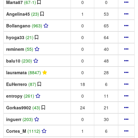
Marta87
(67-1)
0
0
Angelina45
(23)
1
53
Bollangano
(963)
0
65
hyoga33
(21)
0
64
reminem
(55)
0
40
balu10
(230)
0
48
lauramata
(8847)
0
28
EuHerrero
(87)
18
6
entropy
(261)
0
11
Gorkas9902
(43)
24
21
inguerr
(203)
0
30
Cortes_M
(1112)
1
6