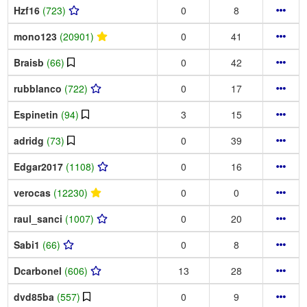
Hzf16
(723)
0
8
mono123
(20901)
0
41
Braisb
(66)
0
42
rubblanco
(722)
0
17
Espinetin
(94)
3
15
adridg
(73)
0
39
Edgar2017
(1108)
0
16
verocas
(12230)
0
0
raul_sanci
(1007)
0
20
Sabi1
(66)
0
8
Dcarbonel
(606)
13
28
dvd85ba
(557)
0
9