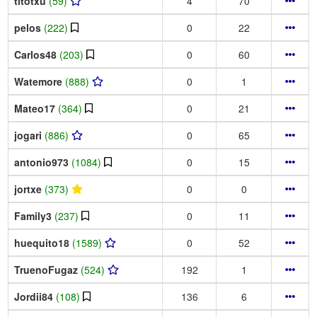
titotxu
(59)
4
70
pelos
(222)
0
22
Carlos48
(203)
0
60
Watemore
(888)
0
1
Mateo17
(364)
0
21
jogari
(886)
0
65
antonio973
(1084)
0
15
jortxe
(373)
0
0
Family3
(237)
0
11
huequito18
(1589)
0
52
TruenoFugaz
(524)
192
1
Jordii84
(108)
136
6