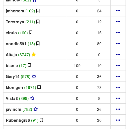
jmherrera
(162)
0
24
Teretroya
(211)
0
12
elrulo
(160)
0
16
noodle591
(18)
0
80
Altaja
(3747)
0
0
bisnic
(17)
109
10
Gery14
(578)
0
36
Monigeri
(1971)
0
73
Vista8
(399)
0
8
javinchi
(782)
0
26
Rubenbgr86
(91)
0
30