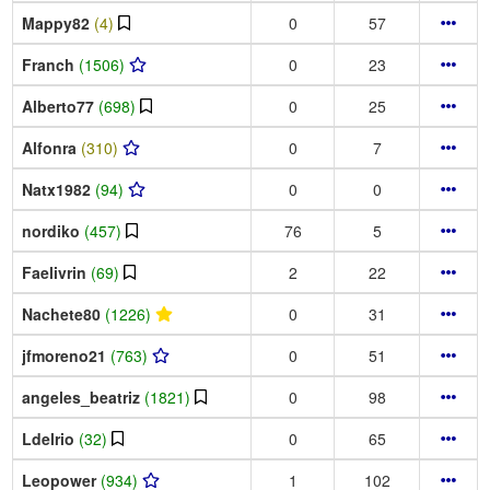
Mappy82
(4)
0
57
Franch
(1506)
0
23
Alberto77
(698)
0
25
Alfonra
(310)
0
7
Natx1982
(94)
0
0
nordiko
(457)
76
5
Faelivrin
(69)
2
22
Nachete80
(1226)
0
31
jfmoreno21
(763)
0
51
angeles_beatriz
(1821)
0
98
Ldelrio
(32)
0
65
Leopower
(934)
1
102