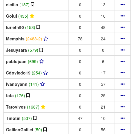
elcillo
(187)
0
13
Golul
(435)
0
10
lurieth90
(153)
0
48
Memphis
(2488-2)
78
24
Jesuysara
(579)
0
0
pablojuan
(699)
0
6
Cdoviedo19
(254)
0
17
Ivanoyann
(141)
0
57
fafa
(176)
0
25
Tatovives
(1687)
0
21
Tinotin
(537)
47
10
GalileoGalilei
(50)
0
56