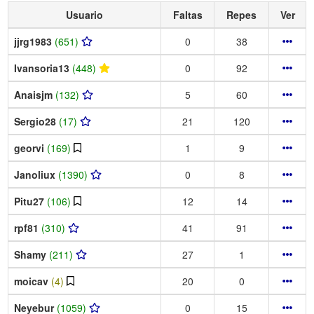
Usuario
Faltas
Repes
Ver
jjrg1983
(651)
0
38
Ivansoria13
(448)
0
92
Anaisjm
(132)
5
60
Sergio28
(17)
21
120
georvi
(169)
1
9
Janoliux
(1390)
0
8
Pitu27
(106)
12
14
rpf81
(310)
41
91
Shamy
(211)
27
1
moicav
(4)
20
0
Neyebur
(1059)
0
15