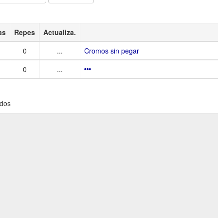
as
Repes
Actualiza.
0
...
Cromos sin pegar
0
...
ados