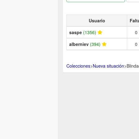
Usuario
Falt
saspe
(1356)
0
alberniev
(394)
0
Colecciones
>
Nueva situación
>
Blind