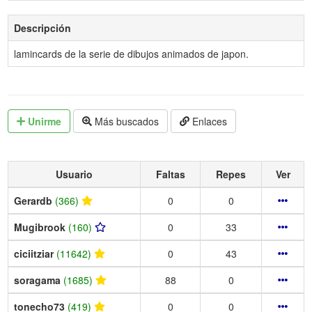
Descripción
lamincards de la serie de dibujos animados de japon.
Unirme
Más buscados
Enlaces
Usuario
Faltas
Repes
Ver
Gerardb
(366)
0
0
Mugibrook
(160)
0
33
ciciitziar
(11642)
0
43
soragama
(1685)
88
0
tonecho73
(419)
0
0