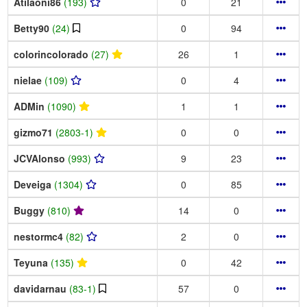
Atilaoni86
(193)
0
21
Betty90
(24)
0
94
colorincolorado
(27)
26
1
nielae
(109)
0
4
ADMin
(1090)
1
1
gizmo71
(2803-1)
0
0
JCVAlonso
(993)
9
23
Deveiga
(1304)
0
85
Buggy
(810)
14
0
nestormc4
(82)
2
0
Teyuna
(135)
0
42
davidarnau
(83-1)
57
0