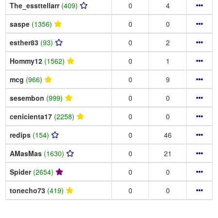
The_essttellarr
(409)
0
4
saspe
(1356)
0
0
esther83
(93)
0
2
Hommy12
(1562)
0
1
mcg
(966)
0
9
sesembon
(999)
0
0
cenicienta17
(2258)
0
0
redips
(154)
0
46
AMasMas
(1630)
0
21
Spider
(2654)
0
0
tonecho73
(419)
0
0