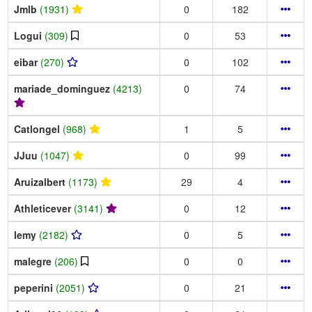
Jmlb
(1931)
0
182
Logui
(309)
0
53
eibar
(270)
0
102
mariade_dominguez
(4213)
0
74
Catlongel
(968)
1
5
JJuu
(1047)
0
99
Aruizalbert
(1173)
29
4
Athleticever
(3141)
0
12
lemy
(2182)
0
5
malegre
(206)
0
0
peperini
(2051)
0
21