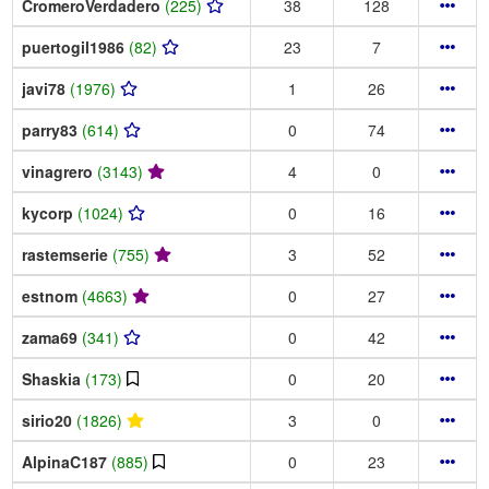
CromeroVerdadero
(225)
38
128
puertogil1986
(82)
23
7
javi78
(1976)
1
26
parry83
(614)
0
74
vinagrero
(3143)
4
0
kycorp
(1024)
0
16
rastemserie
(755)
3
52
estnom
(4663)
0
27
zama69
(341)
0
42
Shaskia
(173)
0
20
sirio20
(1826)
3
0
AlpinaC187
(885)
0
23