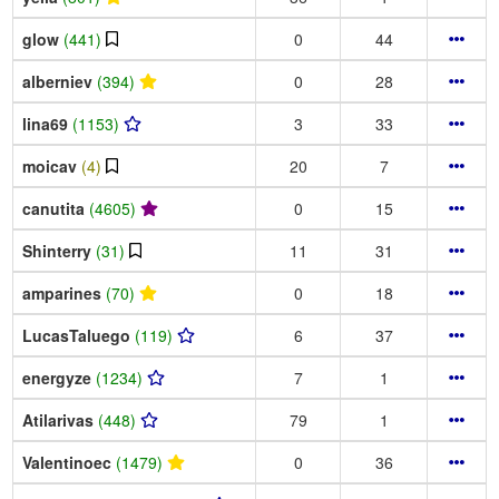
glow
(441)
0
44
alberniev
(394)
0
28
lina69
(1153)
3
33
moicav
(4)
20
7
canutita
(4605)
0
15
Shinterry
(31)
11
31
amparines
(70)
0
18
LucasTaluego
(119)
6
37
energyze
(1234)
7
1
Atilarivas
(448)
79
1
Valentinoec
(1479)
0
36