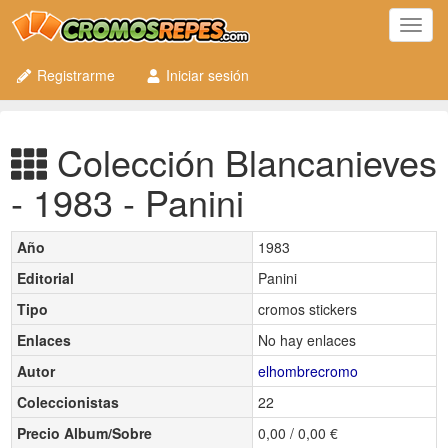
Toggl
navig
Registrarme
Iniciar sesión
Colección Blancanieves
- 1983 - Panini
Año
1983
Editorial
Panini
Tipo
cromos stickers
Enlaces
No hay enlaces
Autor
elhombrecromo
Coleccionistas
22
Precio Album/Sobre
0,00 / 0,00 €