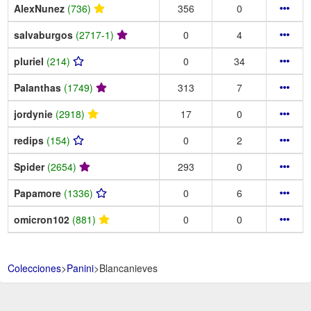
AlexNunez
(736)
356
0
salvaburgos
(2717-1)
0
4
pluriel
(214)
0
34
Palanthas
(1749)
313
7
jordynie
(2918)
17
0
redips
(154)
0
2
Spider
(2654)
293
0
Papamore
(1336)
0
6
omicron102
(881)
0
0
Colecciones
>
Panini
>
Blancanieves