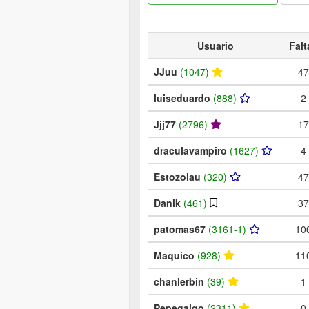
Usuario
Falt
JJuu
(1047)
47
luiseduardo
(888)
2
Jjj77
(2796)
17
draculavampiro
(1627)
4
Estozolau
(320)
47
Danik
(461)
37
patomas67
(3161-1)
10
Maquico
(928)
11
chanlerbin
(39)
1
Pepegalgo
(2311)
0