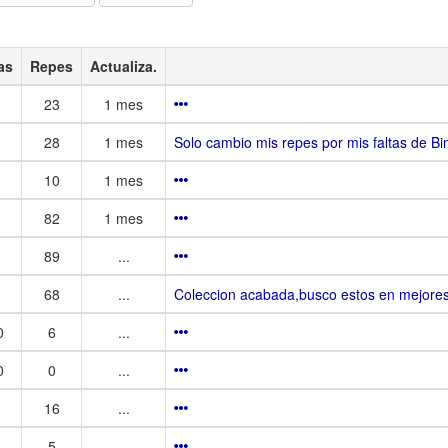
as
Repes
Actualiza.
23
1 mes
28
1 mes
Solo cambio mis repes por mis faltas de Bi
10
1 mes
82
1 mes
89
...
68
...
Coleccion acabada,busco estos en mejores
0
6
...
0
0
...
16
...
5
...