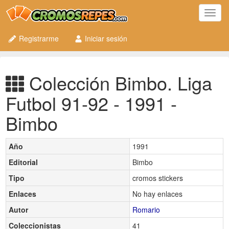
Toggl
navig
Registrarme
Iniciar sesión
Colección Bimbo. Liga
Futbol 91-92 - 1991 -
Bimbo
Año
1991
Editorial
Bimbo
Tipo
cromos stickers
Enlaces
No hay enlaces
Autor
Romario
Coleccionistas
41