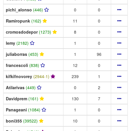
pichi_alonso
(446)
0
0
Ramiropunk
(162)
11
0
cromosdodepor
(1273)
8
0
lemy
(2182)
1
0
juliaborras
(453)
1
96
francescoli
(838)
12
0
kifkifnovorey
(2944-1)
239
1
Atilarivas
(449)
0
2
Davidprem
(161)
130
7
Panageani
(1084)
1
0
boni355
(39522)
10
0