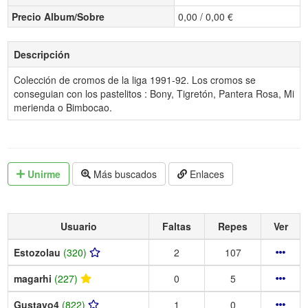
Precio Album/Sobre
0,00 / 0,00 €
Descripción
Colección de cromos de la liga 1991-92. Los cromos se
conseguian con los pastelitos : Bony, Tigretón, Pantera Rosa, Mi
merienda o Bimbocao.
Unirme
Más buscados
Enlaces
Usuario
Faltas
Repes
Ver
Estozolau
(320)
2
107
magarhi
(227)
0
5
Gustavo4
(822)
1
0