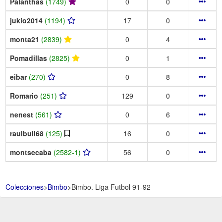
Palanthas
(1749)
0
0
jukio2014
(1194)
17
0
monta21
(2839)
0
4
Pomadillas
(2825)
0
1
eibar
(270)
0
8
Romario
(251)
129
0
nenest
(561)
0
6
raulbull68
(125)
16
0
montsecaba
(2582-1)
56
0
Colecciones
>
Bimbo
>
Bimbo. Liga Futbol 91-92