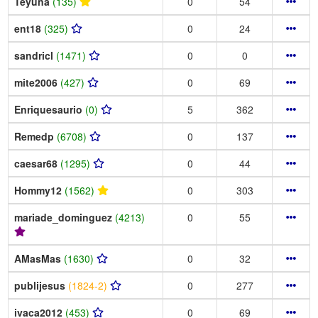
Teyuna
(135)
0
54
ent18
(325)
0
24
sandricl
(1471)
0
0
mite2006
(427)
0
69
Enriquesaurio
(0)
5
362
Remedp
(6708)
0
137
caesar68
(1295)
0
44
Hommy12
(1562)
0
303
mariade_dominguez
(4213)
0
55
AMasMas
(1630)
0
32
publijesus
(1824-2)
0
277
ivaca2012
(453)
0
69