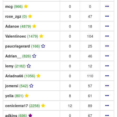
mcg
(966)
0
0
roxe_zgz
(0)
0
47
Adanoe
(4879)
0
18
Valentinoec
(1479)
0
104
paucrisgerard
(166)
0
25
Adrian__
(826)
0
46
lemy
(2182)
0
12
Ariadna66
(1056)
0
110
jomersi
(542)
0
57
yelia
(801)
8
61
cenicienta17
(2258)
12
89
adkins
(696)
0
67