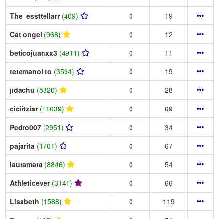
The_essttellarr
(409)
0
19
Catlongel
(968)
0
12
beticojuanxx3
(4911)
0
11
tetemanolito
(3594)
0
19
jidachu
(5820)
0
28
ciciitziar
(11639)
0
69
Pedro007
(2951)
0
34
pajarita
(1701)
0
67
lauramata
(8846)
0
54
Athleticever
(3141)
0
66
Lisabeth
(1588)
0
119