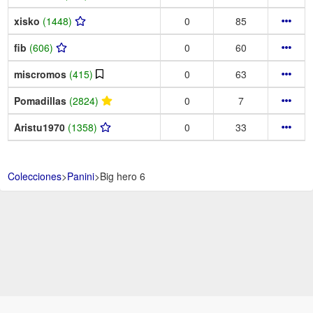
xisko
(1448)
0
85
fib
(606)
0
60
miscromos
(415)
0
63
Pomadillas
(2824)
0
7
Aristu1970
(1358)
0
33
Colecciones
>
Panini
>
Big hero 6
Aviso Legal -
Política de Privacidad y Condiciones de uso -
Política de