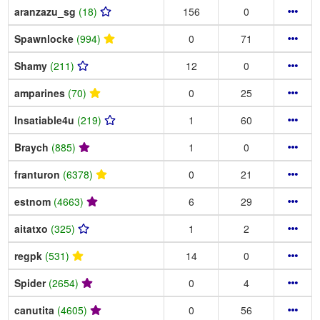
aranzazu_sg
(18)
156
0
Spawnlocke
(994)
0
71
Shamy
(211)
12
0
amparines
(70)
0
25
Insatiable4u
(219)
1
60
Braych
(885)
1
0
franturon
(6378)
0
21
estnom
(4663)
6
29
aitatxo
(325)
1
2
regpk
(531)
14
0
Spider
(2654)
0
4
canutita
(4605)
0
56