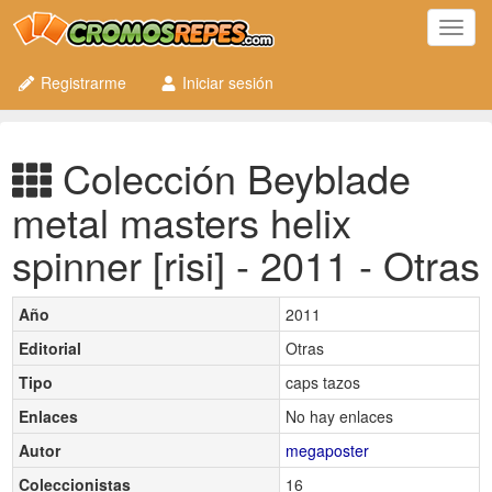
Toggl
navig
Registrarme
Iniciar sesión
Colección Beyblade
metal masters helix
spinner [risi] - 2011 - Otras
Año
2011
Editorial
Otras
Tipo
caps tazos
Enlaces
No hay enlaces
Autor
megaposter
Coleccionistas
16