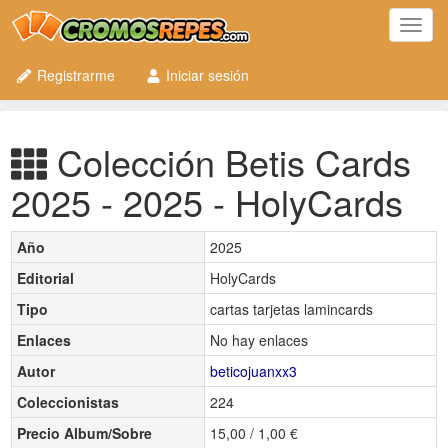
Toggl
navig
Registrarme
Iniciar sesión
Colección Betis Cards
2025 - 2025 - HolyCards
Año
2025
Editorial
HolyCards
Tipo
cartas tarjetas lamincards
Enlaces
No hay enlaces
Autor
beticojuanxx3
Coleccionistas
224
Precio Album/Sobre
15,00 / 1,00 €