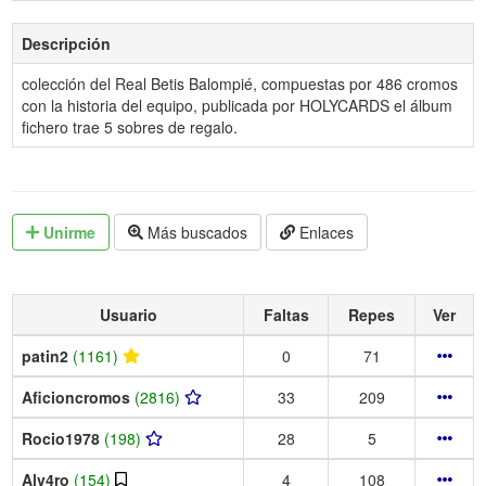
Descripción
colección del Real Betis Balompié, compuestas por 486 cromos
con la historia del equipo, publicada por HOLYCARDS el álbum
fichero trae 5 sobres de regalo.
Unirme
Más buscados
Enlaces
Usuario
Faltas
Repes
Ver
patin2
(1161)
0
71
Aficioncromos
(2816)
33
209
Rocio1978
(198)
28
5
Alv4ro
(154)
4
108