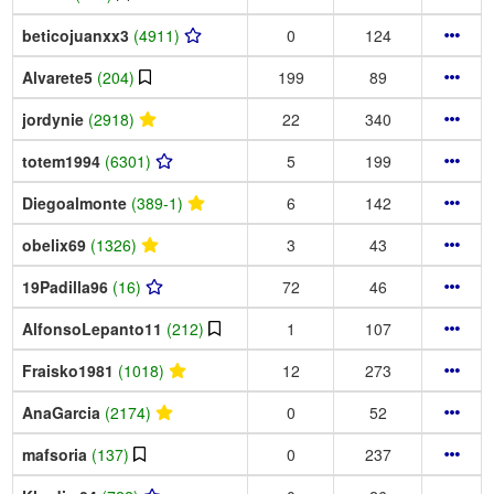
beticojuanxx3
(4911)
0
124
Alvarete5
(204)
199
89
jordynie
(2918)
22
340
totem1994
(6301)
5
199
Diegoalmonte
(389-1)
6
142
obelix69
(1326)
3
43
19Padilla96
(16)
72
46
AlfonsoLepanto11
(212)
1
107
Fraisko1981
(1018)
12
273
AnaGarcia
(2174)
0
52
mafsoria
(137)
0
237