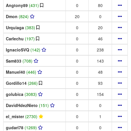
Angtony89
(431)
0
80
Dmon
(824)
20
0
Urquiaga
(383)
0
20
Carlechu
(197)
0
46
IgnacioSVQ
(142)
0
238
Sam833
(708)
0
143
Manuel40
(446)
0
48
Gordillo14
(266)
0
93
golubica
(3083)
0
154
DavidHdezNieto
(151)
0
0
el_mister
(2730)
0
1
gudari78
(1269)
0
0