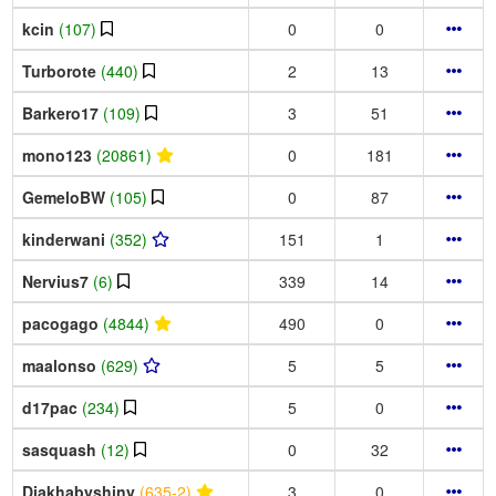
kcin
(107)
0
0
Turborote
(440)
2
13
Barkero17
(109)
3
51
mono123
(20861)
0
181
GemeloBW
(105)
0
87
kinderwani
(352)
151
1
Nervius7
(6)
339
14
pacogago
(4844)
490
0
maalonso
(629)
5
5
d17pac
(234)
5
0
sasquash
(12)
0
32
Diakhabyshiny
(635-2)
3
0