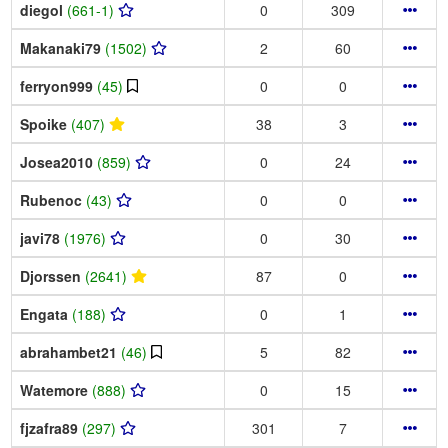
diegol
(661-1)
0
309
Makanaki79
(1502)
2
60
ferryon999
(45)
0
0
Spoike
(407)
38
3
Josea2010
(859)
0
24
Rubenoc
(43)
0
0
javi78
(1976)
0
30
Djorssen
(2641)
87
0
Engata
(188)
0
1
abrahambet21
(46)
5
82
Watemore
(888)
0
15
fjzafra89
(297)
301
7