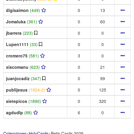
digisaimon
(449)
0
13
Jomaluka
(361)
0
60
jbarrera
(223)
0
0
Lupen1111
(33)
0
0
cromero75
(581)
3
0
xiscomanu
(623)
0
21
juanjocadiz
(347)
0
99
publijesus
(1824-2)
0
125
sietepicos
(1890)
0
320
agdudlp
(88)
6
0
Colecciones
>
HolyCards
>
Betis Cards 2025