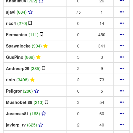
Khadim04
(722)
0
26
ajavi
(684)
75
1
rico4
(270)
0
14
Fermanico
(111)
0
450
Spawnlocke
(994)
0
341
GusPino
(869)
5
3
Andresrp29
(385)
2
9
tinin
(3498)
2
73
Peligror
(280)
0
5
Mushobeti88
(213)
3
54
Josemas81
(168)
0
60
javierp_rv
(625)
2
40