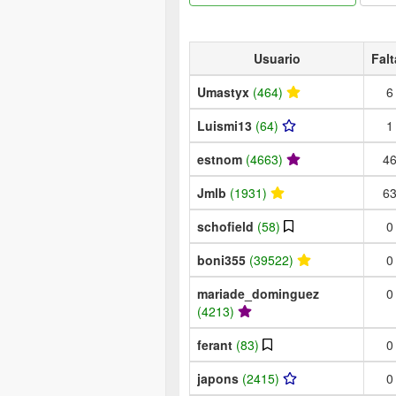
Usuario
Falt
Umastyx
(464)
6
Luismi13
(64)
1
estnom
(4663)
4
Jmlb
(1931)
6
schofield
(58)
0
boni355
(39522)
0
mariade_dominguez
0
(4213)
ferant
(83)
0
japons
(2415)
0