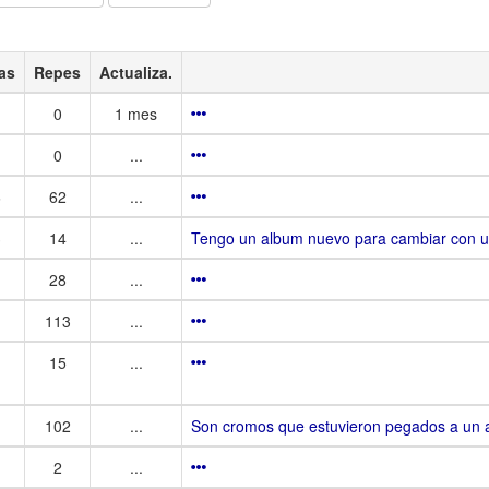
as
Repes
Actualiza.
0
1 mes
0
...
6
62
...
3
14
...
Tengo un album nuevo para cambiar con u
28
...
113
...
15
...
102
...
Son cromos que estuvieron pegados a un al
2
...