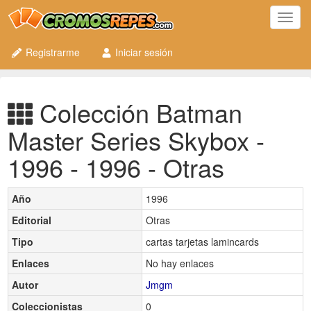
Toggl
navig
Registrarme
Iniciar sesión
Colección Batman
Master Series Skybox -
1996 - 1996 - Otras
Año
1996
Editorial
Otras
Tipo
cartas tarjetas lamincards
Enlaces
No hay enlaces
Autor
Jmgm
Coleccionistas
0