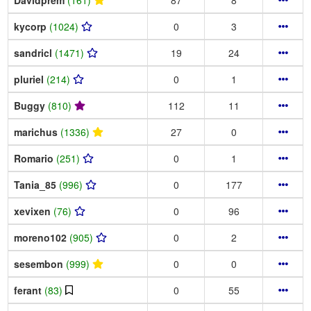
kycorp
(1024)
0
3
sandricl
(1471)
19
24
pluriel
(214)
0
1
Buggy
(810)
112
11
marichus
(1336)
27
0
Romario
(251)
0
1
Tania_85
(996)
0
177
xevixen
(76)
0
96
moreno102
(905)
0
2
sesembon
(999)
0
0
ferant
(83)
0
55