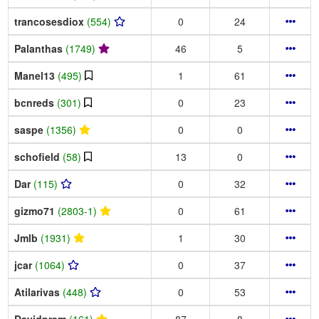
trancosesdiox
(554)
0
24
Palanthas
(1749)
46
5
Manel13
(495)
1
61
bcnreds
(301)
0
23
saspe
(1356)
0
0
schofield
(58)
13
0
Dar
(115)
0
32
gizmo71
(2803-1)
0
61
Jmlb
(1931)
1
30
jcar
(1064)
0
37
Atilarivas
(448)
0
53
Davidprem
(161)
87
8