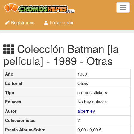
Toggl
navig
Registrarme
Iniciar sesión
Colección Batman [la
película] - 1989 - Otras
Año
1989
Editorial
Otras
Tipo
cromos stickers
Enlaces
No hay enlaces
Autor
alberniev
Coleccionistas
71
Precio Album/Sobre
0,00 / 0,00 €