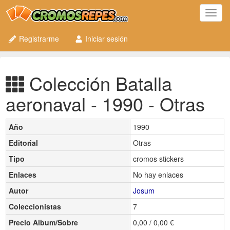
Toggl
navig
Registrarme
Iniciar sesión
Colección Batalla
aeronaval - 1990 - Otras
Año
1990
Editorial
Otras
Tipo
cromos stickers
Enlaces
No hay enlaces
Autor
Josum
Coleccionistas
7
Precio Album/Sobre
0,00 / 0,00 €