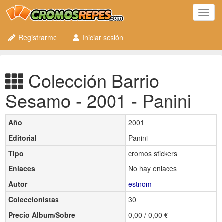
Toggl
navig
Registrarme
Iniciar sesión
Colección Barrio
Sesamo - 2001 - Panini
Año
2001
Editorial
Panini
Tipo
cromos stickers
Enlaces
No hay enlaces
Autor
estnom
Coleccionistas
30
Precio Album/Sobre
0,00 / 0,00 €