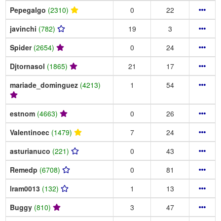
Pepegalgo
(2310)
0
22
javinchi
(782)
19
3
Spider
(2654)
0
24
Djtornasol
(1865)
21
17
mariade_dominguez
(4213)
1
54
estnom
(4663)
0
26
Valentinoec
(1479)
7
24
asturianuco
(221)
0
43
Remedp
(6708)
0
81
lram0013
(132)
1
13
Buggy
(810)
3
47