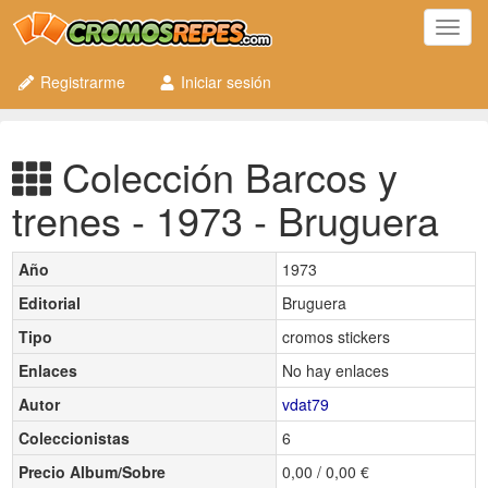
Toggl
navig
Registrarme
Iniciar sesión
Colección Barcos y
trenes - 1973 - Bruguera
Año
1973
Editorial
Bruguera
Tipo
cromos stickers
Enlaces
No hay enlaces
Autor
vdat79
Coleccionistas
6
Precio Album/Sobre
0,00 / 0,00 €