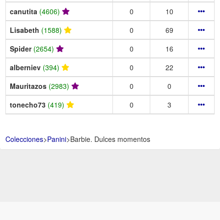
canutita
(4606)
0
10
Lisabeth
(1588)
0
69
Spider
(2654)
0
16
alberniev
(394)
0
22
Mauritazos
(2983)
0
0
tonecho73
(419)
0
3
Colecciones
>
Panini
>
Barbie. Dulces momentos
Aviso Legal -
Política de Privacidad y Condiciones de uso -
Política de
Cookies -
Ayuda
.
.