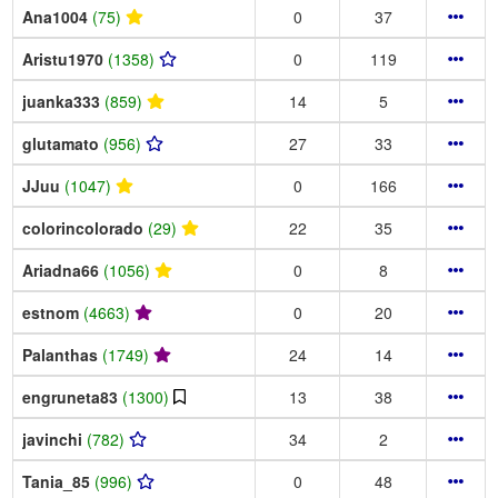
Ana1004
(75)
0
37
Aristu1970
(1358)
0
119
juanka333
(859)
14
5
glutamato
(956)
27
33
JJuu
(1047)
0
166
colorincolorado
(29)
22
35
Ariadna66
(1056)
0
8
estnom
(4663)
0
20
Palanthas
(1749)
24
14
engruneta83
(1300)
13
38
javinchi
(782)
34
2
Tania_85
(996)
0
48