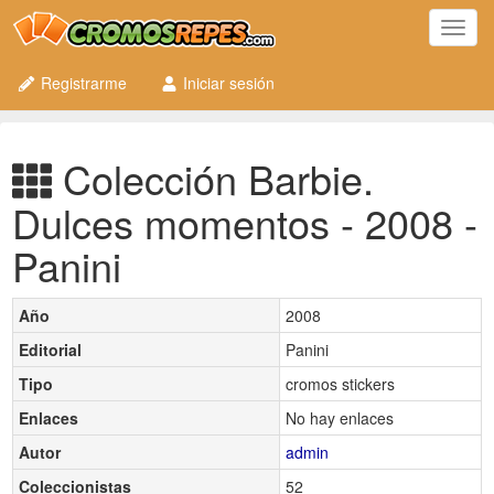
Toggl
navig
Registrarme
Iniciar sesión
Colección Barbie.
Dulces momentos - 2008 -
Panini
Año
2008
Editorial
Panini
Tipo
cromos stickers
Enlaces
No hay enlaces
Autor
admin
Coleccionistas
52