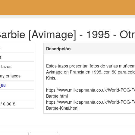
arbie [Avimage] - 1995 - Ot
5
Descripción
s
Estos tazos presentan fotos de varias muñeca
 tazos
Avimage en Francia en 1995, con 50 para cole
ay enlaces
Kinis.
_88
https://www.milkcapmania.co.uk/World-POG-
Barbie.html
https://www.milkcapmania.co.uk/World-POG-
 / 0,00 €
Barbie-Kinis.html