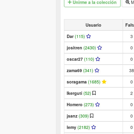
Unirme
a la colección
M
Usuario
Falt
Dar
(115)
3
jositren
(2430)
0
oscar27
(110)
0
zama69
(341)
38
soragama
(1685)
0
Ikerguti
(52)
2
Homero
(273)
0
jsanz
(309)
0
lemy
(2182)
0