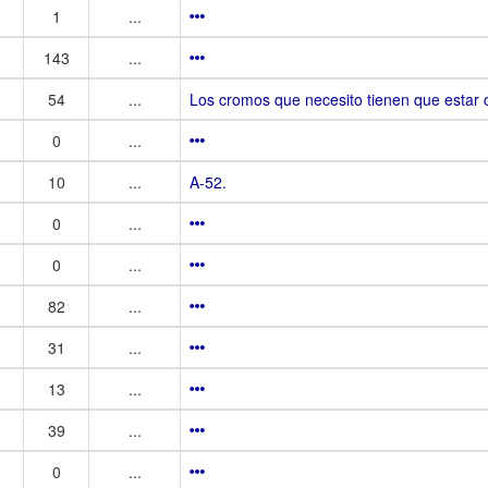
1
...
143
...
54
...
Los cromos que necesito tienen que estar 
0
...
10
...
A-52.
0
...
0
...
82
...
31
...
13
...
39
...
0
...