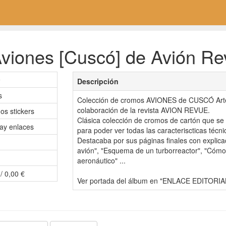
viones [Cuscó] de Avión Rev
9
Descripción
s
Colección de cromos AVIONES de CUSCÓ Artes 
colaboración de la revista AVION REVUE.
os stickers
Clásica colección de cromos de cartón que se
ay enlaces
para poder ver todas las caracteriscticas técn
Destacaba por sus páginas finales con explica
avión", "Esquema de un turborreactor", "Cómo 
aeronáutico" ...
/ 0,00 €
Ver portada del álbum en "ENLACE EDITORIA