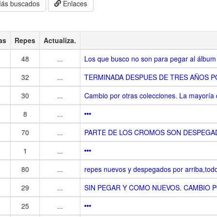
ás buscados
Enlaces
as
Repes
Actualiza.
48
...
Los que busco no son para pegar al álbum 
32
...
TERMINADA DESPUES DE TRES AÑOS P
30
...
Cambio por otras colecciones. La mayoría 
8
...
70
...
PARTE DE LOS CROMOS SON DESPEGAD
1
...
80
...
repes nuevos y despegados por arriba,todo
29
...
SIN PEGAR Y COMO NUEVOS. CAMBIO 
25
...