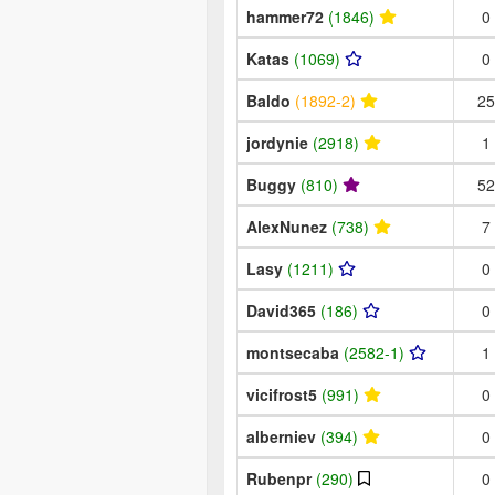
hammer72
(1846)
0
Katas
(1069)
0
Baldo
(1892-2)
25
jordynie
(2918)
1
Buggy
(810)
52
AlexNunez
(738)
7
Lasy
(1211)
0
David365
(186)
0
montsecaba
(2582-1)
1
vicifrost5
(991)
0
alberniev
(394)
0
Rubenpr
(290)
0