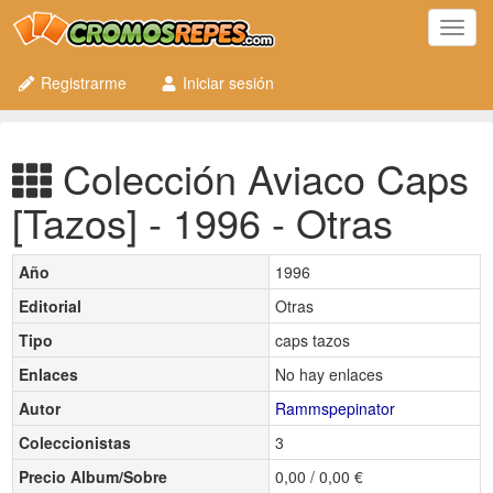
Toggl
navig
Registrarme
Iniciar sesión
Colección Aviaco Caps
[Tazos] - 1996 - Otras
Año
1996
Editorial
Otras
Tipo
caps tazos
Enlaces
No hay enlaces
Autor
Rammspepinator
Coleccionistas
3
Precio Album/Sobre
0,00 / 0,00 €