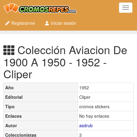
Toggl
navig
Registrarme
Iniciar sesión
Colección Aviacion De
1900 A 1950 - 1952 -
Cliper
Año
1952
Editorial
Cliper
Tipo
cromos stickers
Enlaces
No hay enlaces
Autor
asdrub
Coleccionistas
3