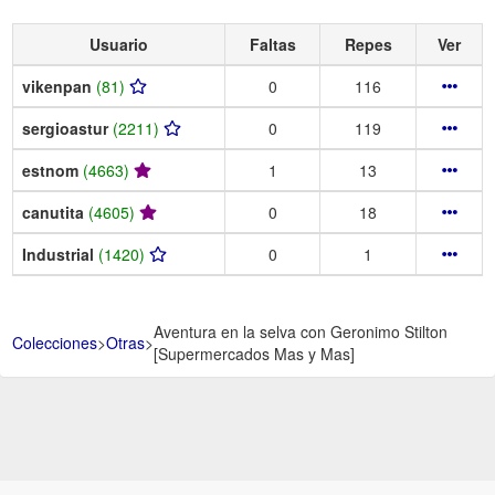
Usuario
Faltas
Repes
Ver
vikenpan
(81)
0
116
sergioastur
(2211)
0
119
estnom
(4663)
1
13
canutita
(4605)
0
18
Industrial
(1420)
0
1
Aventura en la selva con Geronimo Stilton
Colecciones
>
Otras
>
[Supermercados Mas y Mas]
Aviso Legal -
Política de Privacidad y Condiciones de uso -
Política de