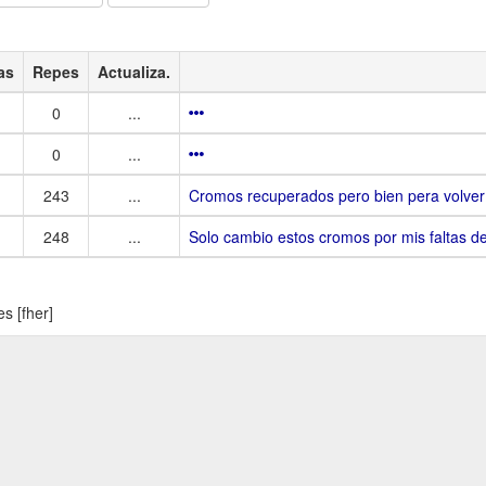
as
Repes
Actualiza.
0
...
0
...
243
...
Cromos recuperados pero bien pera volver
248
...
Solo cambio estos cromos por mis faltas de
s [fher]