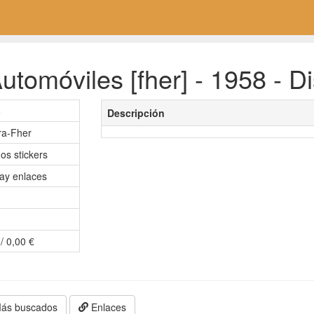
tomóviles [fher] - 1958 - D
8
Descripción
ra-Fher
os stickers
ay enlaces
/ 0,00 €
ás buscados
Enlaces