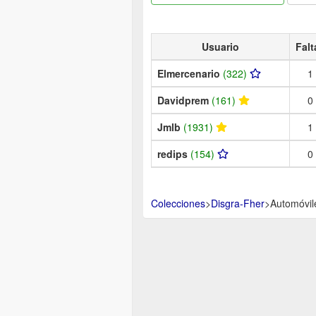
Usuario
Falt
Elmercenario
(322)
1
Davidprem
(161)
0
Jmlb
(1931)
1
redips
(154)
0
Colecciones
>
Disgra-Fher
>
Automóvile