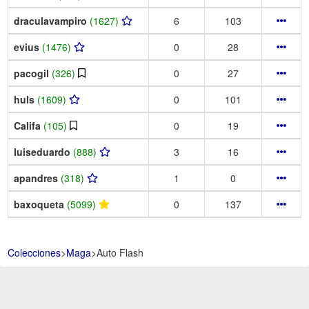
draculavampiro
(1627)
6
103
evius
(1476)
0
28
pacogil
(326)
0
27
huls
(1609)
0
101
Califa
(105)
0
19
luiseduardo
(888)
3
16
apandres
(318)
1
0
baxoqueta
(5099)
0
137
Colecciones
>
Maga
>
Auto Flash