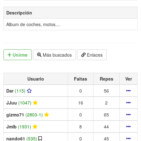
Descripción
Album de coches, motos....
Unirme
Más buscados
Enlaces
Usuario
Faltas
Repes
Ver
Dar
(115)
0
56
JJuu
(1047)
16
2
gizmo71
(2803-1)
0
65
Jmlb
(1931)
8
44
nando61
(535)
0
45