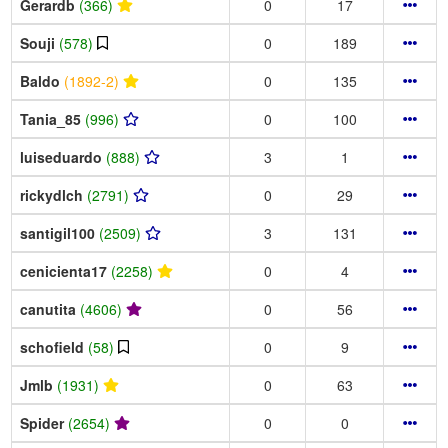
Gerardb
(366)
0
17
Souji
(578)
0
189
Baldo
(1892-2)
0
135
Tania_85
(996)
0
100
luiseduardo
(888)
3
1
rickydlch
(2791)
0
29
santigil100
(2509)
3
131
cenicienta17
(2258)
0
4
canutita
(4606)
0
56
schofield
(58)
0
9
Jmlb
(1931)
0
63
Spider
(2654)
0
0