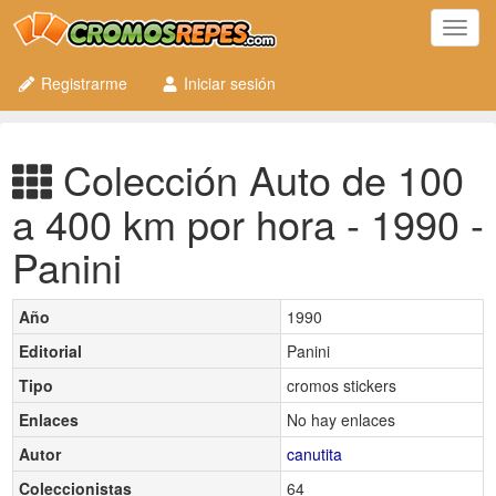
Toggl
navig
Registrarme
Iniciar sesión
Colección Auto de 100
a 400 km por hora - 1990 -
Panini
Año
1990
Editorial
Panini
Tipo
cromos stickers
Enlaces
No hay enlaces
Autor
canutita
Coleccionistas
64