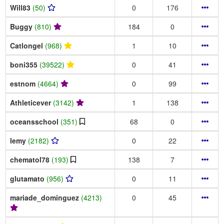
Will83
(50)
0
176
Buggy
(810)
184
0
Catlongel
(968)
1
10
boni355
(39522)
0
41
estnom
(4664)
0
99
Athleticever
(3142)
1
138
oceansschool
(351)
68
0
lemy
(2182)
0
22
chematol78
(193)
138
7
glutamato
(956)
0
11
mariade_dominguez
(4213)
0
45