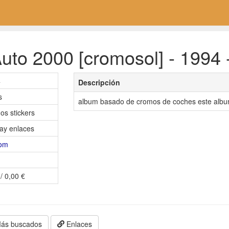
uto 2000 [cromosol] - 1994 
4
Descripción
s
album basado de cromos de coches este album 
os stickers
ay enlaces
nom
/ 0,00 €
ás buscados
Enlaces