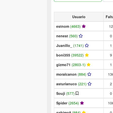
Usuario
Falt
estnom
(4663)
12
nenest
(560)
0
Juanillo_
(1741)
1
boni355
(39522)
9
gizmo71
(2803-1)
1
moralcanon
(884)
13
asturianuco
(221)
2
Souji
(577)
0
Spider
(2654)
10
gabimo8
(984)
0