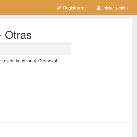
Registrarme
Iniciar sesión
- Otras
es de la editorial: Cromosol