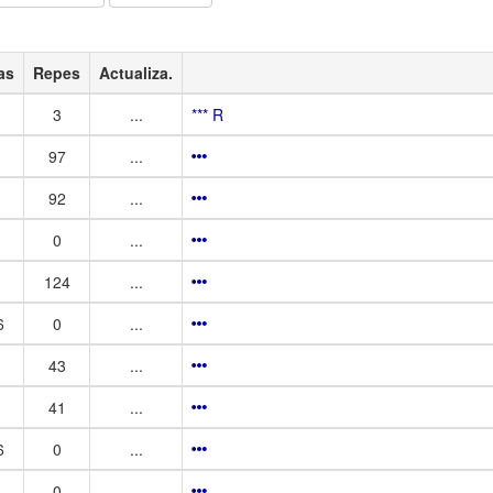
as
Repes
Actualiza.
3
...
*** R
97
...
92
...
0
...
124
...
6
0
...
43
...
41
...
6
0
...
0
...