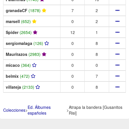
granadaCF
(1878)
7
2
marsell
(652)
0
2
Spider
(2654)
12
1
sergiomalaga
(126)
0
8
Mauritazos
(2983)
0
8
micaco
(364)
0
0
belmix
(472)
0
7
villateja
(2133)
0
8
Ed. Álbumes
Atrapa la bandera [Gusanitos
Colecciones
>
>
españoles
Risi]