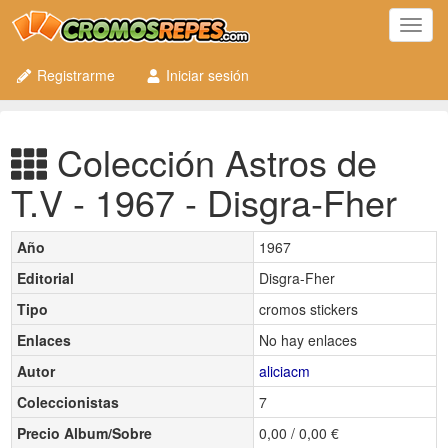
Toggl
navig
Registrarme
Iniciar sesión
Colección Astros de
T.V - 1967 - Disgra-Fher
Año
1967
Editorial
Disgra-Fher
Tipo
cromos stickers
Enlaces
No hay enlaces
Autor
aliciacm
Coleccionistas
7
Precio Album/Sobre
0,00 / 0,00 €