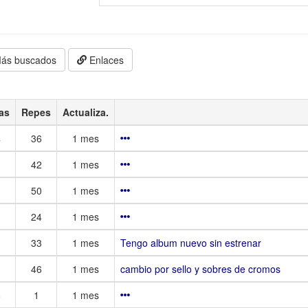
ás buscados
Enlaces
as
Repes
Actualiza.
4
36
1 mes
42
1 mes
50
1 mes
24
1 mes
33
1 mes
Tengo album nuevo sin estrenar
46
1 mes
cambio por sello y sobres de cromos
8
1
1 mes