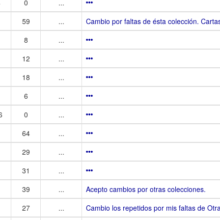
4
0
...
59
...
Cambio por faltas de ésta colección. Carta
8
...
12
...
18
...
6
...
6
0
...
64
...
29
...
31
...
39
...
Acepto cambios por otras colecciones.
27
...
Cambio los repetidos por mis faltas de Otr