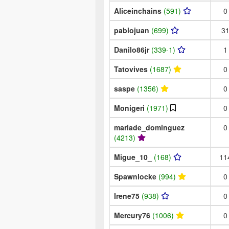
Aliceinchains
(591)
0
pablojuan
(699)
3
Danilo86jr
(339-1)
1
Tatovives
(1687)
0
saspe
(1356)
0
Monigeri
(1971)
0
mariade_dominguez
0
(4213)
Migue_10_
(168)
11
Spawnlocke
(994)
0
Irene75
(938)
0
Mercury76
(1006)
0