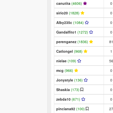
canutita
(4606)
0
sirio20
(1828)
0
Alby235c
(1084)
0
Gandalfito1
(1272)
0
perenganez
(1836)
8
Catlongel
(968)
1
nielae
(109)
5
mcg
(966)
0
Jonystyle
(136)
0
Shaskia
(173)
0
zebda10
(671)
0
pinciana92
(100)
2