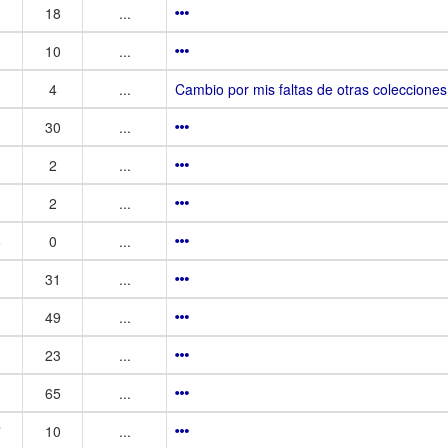
18
...
10
...
4
...
Cambio por mis faltas de otras colecciones
30
...
1
2
...
2
...
6
0
...
31
...
49
...
23
...
65
...
7
10
...