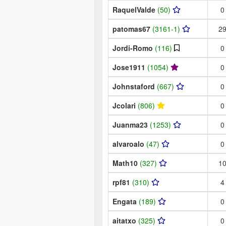
RaquelValde
(50)
0
patomas67
(3161-1)
2
Jordi-Romo
(116)
0
Jose1911
(1054)
0
Johnstaford
(667)
0
Jcolari
(806)
0
Juanma23
(1253)
0
alvaroalo
(47)
0
Math10
(327)
1
rpf81
(310)
4
Engata
(189)
0
aitatxo
(325)
0