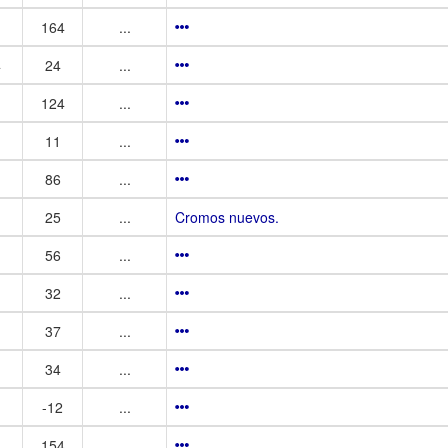
164
...
4
24
...
124
...
11
...
86
...
25
...
Cromos nuevos.
56
...
32
...
37
...
34
...
-12
...
154
...