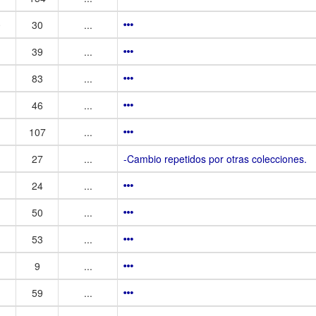
0
30
...
39
...
83
...
46
...
107
...
27
...
-Cambio repetidos por otras colecciones.
24
...
50
...
53
...
9
...
59
...