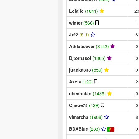
Lolailo
(1841)
2
winter
(566)
1
Jt92
(5-1)
8
Athleticever
(3142)
0
Djtornasol
(1865)
0
juanka333
(859)
0
Ascis
(126)
2
chechulan
(1436)
0
Chepe78
(129)
0
vimarcha
(1908)
8
BDABlue
(233)
0