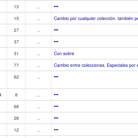
13
...
1
15
...
Cambio por cualquier colección. también p
27
...
37
...
31
...
Con sobre
77
...
Cambio entre colecciones. Especiales por e
62
...
4
8
...
68
...
28
...
12
...