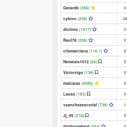
Gerardb
(366)
0
cybion
(238)
3
dictinio
(1617)
0
Raul78
(236)
0
crismarciana
(116-1)
6
Nemesis1012
(64)
0
Victorvigo
(138)
0
malcaraz
(4580)
0
Lauss
(183)
0
vsanchezescorial
(738)
1
Jj_95
(274)
0
draftnumber4
(454)
0