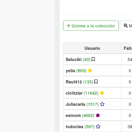
Unirme
a la colección
M
Usuario
Falt
Saluciki
(40)
5
yelia
(803)
0
Raul412
(133)
0
ciciitziar
(11642)
0
Juliacarla
(1517)
0
estnom
(4663)
0
todoclas
(597)
3