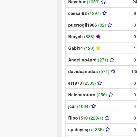
Neyebur
(1059)
2
caesar68
(1297)
9
puertogil1986
(82)
0
Braych
(888)
0
Gabi14
(120)
1
Angelino4pro
(271)
0
davidcanudas
(571)
13
et1973
(2339)
0
Helenatotoro
(256)
0
jcar
(1064)
4
Ripo1510
(229-1)
0
spideyesp
(1335)
0