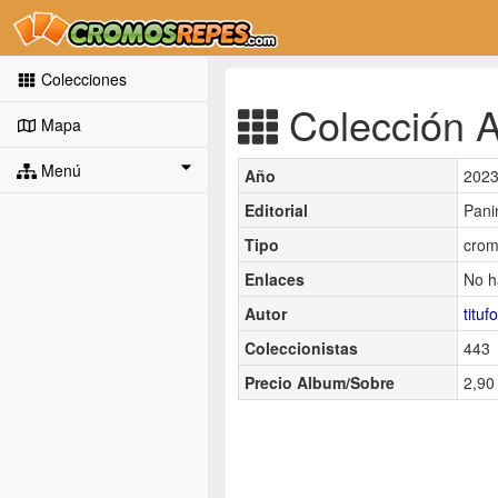
Colecciones
Colección As
Mapa
Menú
Año
202
Editorial
Pani
Tipo
crom
Enlaces
No h
Autor
titufo
Coleccionistas
443
Precio Album/Sobre
2,90 