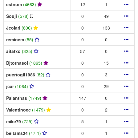
estnom
(4663)
12
1
Souji
(578)
0
49
Jcolari
(806)
0
133
reminem
(55)
0
0
aitatxo
(325)
57
0
Djtornasol
(1865)
0
15
puertogil1986
(82)
0
3
jcar
(1064)
0
29
Palanthas
(1749)
147
0
Valentinoec
(1479)
0
2
mike79
(725)
5
1
beitams24
(47-1)
0
1