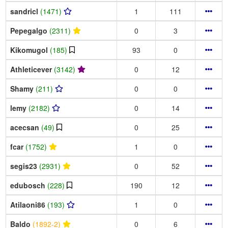
sandricl
(1471)
1
111
Pepegalgo
(2311)
0
3
Kikomugol
(185)
93
0
Athleticever
(3142)
0
12
Shamy
(211)
0
0
lemy
(2182)
0
14
acecsan
(49)
0
25
fcar
(1752)
1
0
segis23
(2931)
0
52
edubosch
(228)
190
12
Atilaoni86
(193)
1
0
Baldo
(1892-2)
0
6