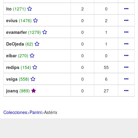
ito
(1271)
2
0
evius
(1476)
0
2
evamarfer
(1279)
0
1
DeOjeda
(62)
0
1
eibar
(270)
0
0
redips
(154)
0
55
veiga
(558)
0
6
joanq
(989)
0
27
Colecciones
>
Panini
>
Astérix