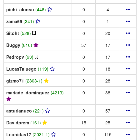
pichi_alonso
(446)
0
4
zama69
(341)
0
1
Sitoht
(528)
0
20
Buggy
(810)
57
17
Pedropv
(93)
0
17
LucasTaluego
(119)
0
18
gizmo71
(2803-1)
0
28
mariade_dominguez
(4213)
0
38
asturianuco
(221)
0
57
Davidprem
(161)
15
25
Leonidas17
(2031-1)
0
115