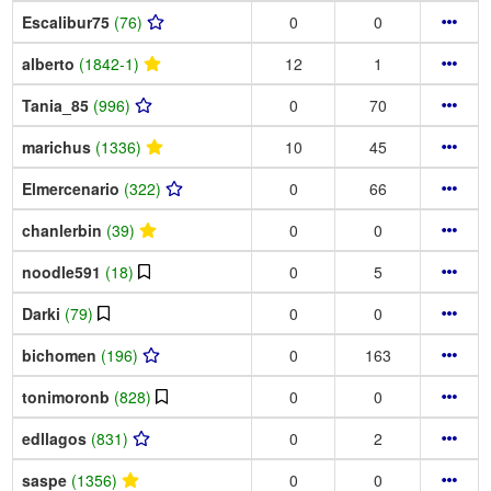
Escalibur75
(76)
0
0
alberto
(1842-1)
12
1
Tania_85
(996)
0
70
marichus
(1336)
10
45
Elmercenario
(322)
0
66
chanlerbin
(39)
0
0
noodle591
(18)
0
5
Darki
(79)
0
0
bichomen
(196)
0
163
tonimoronb
(828)
0
0
edllagos
(831)
0
2
saspe
(1356)
0
0