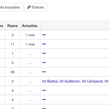
ás buscados
Enlaces
as
Repes
Actualiza.
0
1 mes
11
1 mes
1
...
0
...
58
...
0
...
02 Bustos, 03 Guillamón, 04 Campanal, 05
4
...
4
...
3
...