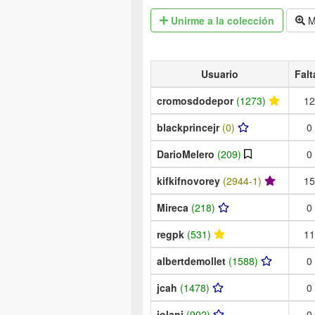
Unirme
a la colección
M
Usuario
Falt
cromosdodepor
(1273)
12
blackprincejr
(0)
0
DarioMelero
(209)
0
kifkifnovorey
(2944-1)
15
Mireca
(218)
0
regpk
(531)
11
albertdemollet
(1588)
0
jcah
(1478)
0
jolani
(902)
0