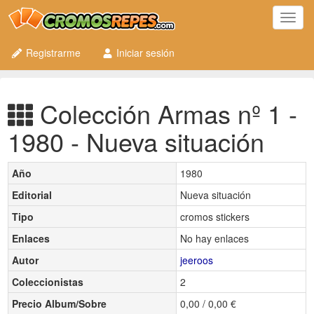
Toggl
navig
Registrarme
Iniciar sesión
Colección Armas nº 1 -
1980 - Nueva situación
Año
1980
Editorial
Nueva situación
Tipo
cromos stickers
Enlaces
No hay enlaces
Autor
jeeroos
Coleccionistas
2
Precio Album/Sobre
0,00 / 0,00 €