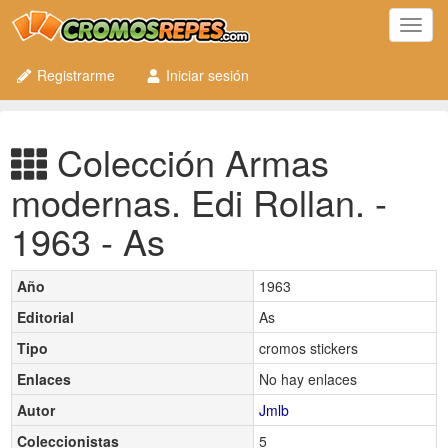
Toggl
navig
Registrarme
Iniciar sesión
Colección Armas
modernas. Edi Rollan. -
1963 - As
Año
1963
Editorial
As
Tipo
cromos stickers
Enlaces
No hay enlaces
Autor
Jmlb
Coleccionistas
5