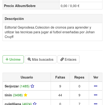
Precio Album/Sobre
0,00 / 0,00 €
Descripción
Editorial Geprodesa.Coleccion de cromos para aprender y
utilizar las tecnicas para jugar al futbol enseñadas por Johan
Cruyff
Unirme
Más buscados
Enlaces
Usuario
Faltas
Repes
Ver
Serjorzar
(1485)
9
0
tinin
(3498)
44
9
cule0liana
(4624)
0
7