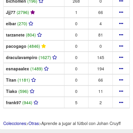
bichomen
(196)
268
0
Jjj77
(2796)
1
66
eibar
(270)
0
4
tarzanete
(804)
0
81
pacogago
(4846)
0
0
draculavampiro
(1627)
0
145
esnapaalex
(1489)
0
194
Titan
(1181)
0
66
Tiako
(596)
0
11
frank97
(944)
5
2
Colecciones
>
Otras
>
Aprende a jugar al fútbol con Johan Cruyff