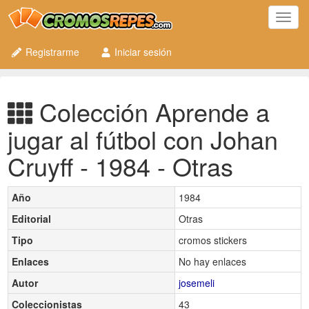
Toggl
navig
Registrarme
Iniciar sesión
Colección Aprende a
jugar al fútbol con Johan
Cruyff - 1984 - Otras
Año
1984
Editorial
Otras
Tipo
cromos stickers
Enlaces
No hay enlaces
Autor
josemeli
Coleccionistas
43