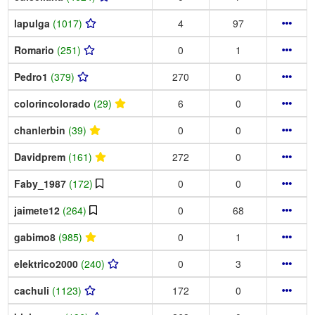
lapulga
(1017)
4
97
Romario
(251)
0
1
Pedro1
(379)
270
0
colorincolorado
(29)
6
0
chanlerbin
(39)
0
0
Davidprem
(161)
272
0
Faby_1987
(172)
0
0
jaimete12
(264)
0
68
gabimo8
(985)
0
1
elektrico2000
(240)
0
3
cachuli
(1123)
172
0