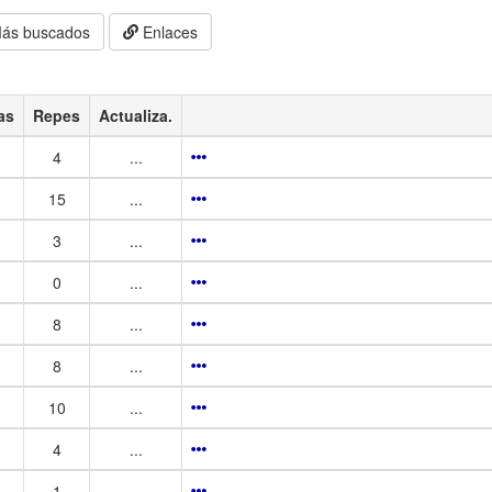
ás buscados
Enlaces
as
Repes
Actualiza.
4
...
15
...
3
...
0
...
8
...
8
...
10
...
4
...
1
...