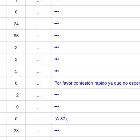
0
...
24
...
66
...
2
...
3
...
5
...
0
...
Por favor contesten rapido ya que no esp
12
...
10
...
0
...
(A-87),
23
...