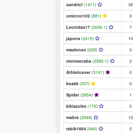
sandricl
(1471)
36
omicron102
(881)
0
Leonidas17
(2026-1)
7
japons
(2415)
10
maalonso
(629)
0
montsecaba
(2582-1)
2
Athleticever
(3141)
0
bea68
(337)
0
Spider
(2654)
1
kikiazules
(170)
0
mabra
(2048)
10
tabib1664
(646)
0