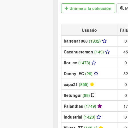
Unirme
a la colección
M
Usuario
Falt
barrena1968
(1932)
0
Cacahuetemon
(149)
45
flor_ce
(1473)
0
Danny_EC
(26)
32
capa21
(855)
0
fletungui
(98)
0
Palanthas
(1749)
17
Industrial
(1420)
0
Viktor_RZ
(140-1)
0