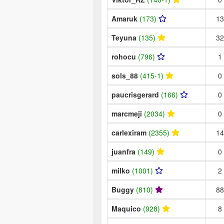
Amaruk
(173)
13
Teyuna
(135)
32
rohocu
(796)
1
sols_88
(415-1)
0
paucrisgerard
(166)
0
marcmeji
(2034)
0
carlexiram
(2355)
14
juanfra
(149)
0
milko
(1001)
2
Buggy
(810)
88
Maquico
(928)
8