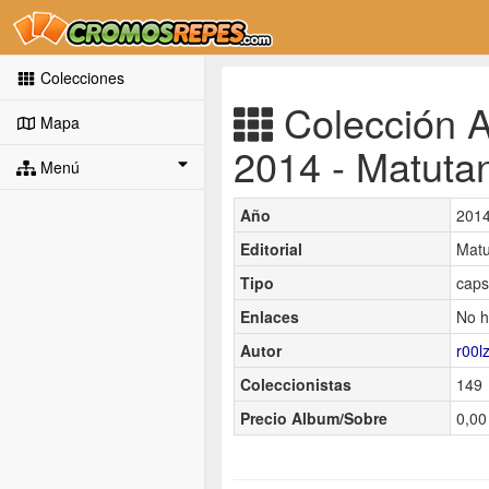
Colecciones
Colección An
Mapa
2014 - Matuta
Menú
Año
201
Editorial
Matu
Tipo
caps
Enlaces
No h
Autor
r00l
Coleccionistas
149
Precio Album/Sobre
0,00