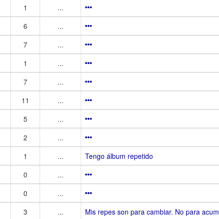
1
...
6
...
7
...
1
...
7
...
11
...
5
...
2
...
1
...
Tengo álbum repetido
0
...
0
...
3
...
Mis repes son para cambiar. No para acumu