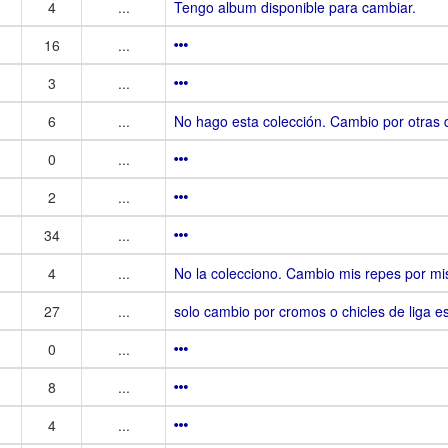
4
...
Tengo album disponible para cambiar.
16
...
3
...
6
...
No hago esta colección. Cambio por otras d
0
...
2
...
34
...
4
...
No la colecciono. Cambio mis repes por mis
27
...
solo cambio por cromos o chicles de liga 
0
...
8
...
4
...