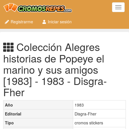
Toggl
navig
Registrarme
Iniciar sesión
Colección Alegres
historias de Popeye el
marino y sus amigos
[1983] - 1983 - Disgra-
Fher
Año
1983
Editorial
Disgra-Fher
Tipo
cromos stickers