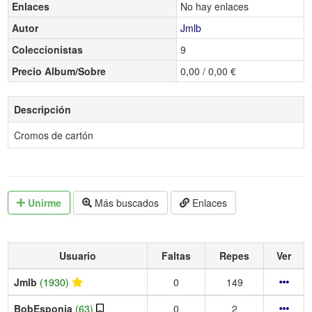
Enlaces
No hay enlaces
Autor
Jmlb
Coleccionistas
9
Precio Album/Sobre
0,00 / 0,00 €
Descripción
Cromos de cartón
Unirme
Más buscados
Enlaces
Usuario
Faltas
Repes
Ver
Jmlb
(1930)
0
149
BobEsponja
(63)
0
2