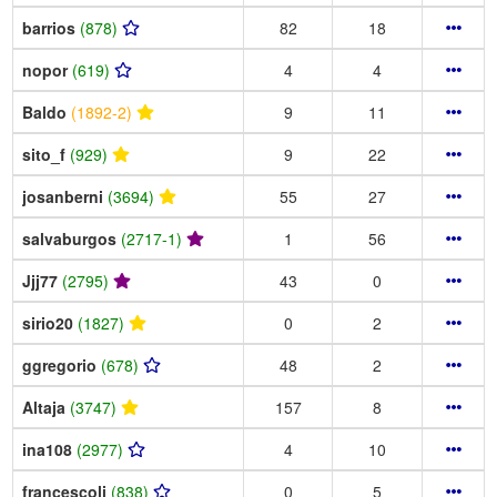
barrios
(878)
82
18
nopor
(619)
4
4
Baldo
(1892-2)
9
11
sito_f
(929)
9
22
josanberni
(3694)
55
27
salvaburgos
(2717-1)
1
56
Jjj77
(2795)
43
0
sirio20
(1827)
0
2
ggregorio
(678)
48
2
Altaja
(3747)
157
8
ina108
(2977)
4
10
francescoli
(838)
0
5