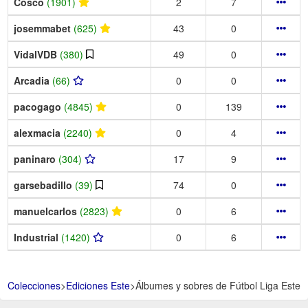
Cosco
(1901)
2
7
josemmabet
(625)
43
0
VidalVDB
(380)
49
0
Arcadia
(66)
0
0
pacogago
(4845)
0
139
alexmacia
(2240)
0
4
paninaro
(304)
17
9
garsebadillo
(39)
74
0
manuelcarlos
(2823)
0
6
Industrial
(1420)
0
6
Colecciones
>
Ediciones Este
>
Álbumes y sobres de Fútbol Liga Este