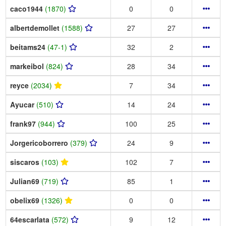
caco1944
(1870)
0
0
albertdemollet
(1588)
27
27
beitams24
(47-1)
32
2
markeibol
(824)
28
34
reyce
(2034)
7
34
Ayucar
(510)
14
24
frank97
(944)
100
25
Jorgericoborrero
(379)
24
9
siscaros
(103)
102
7
Julian69
(719)
85
1
obelix69
(1326)
0
0
64escarlata
(572)
9
12