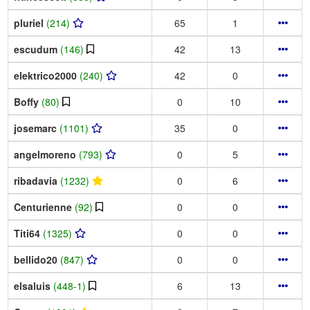
pluriel
(214)
65
1
escudum
(146)
42
13
elektrico2000
(240)
42
0
Boffy
(80)
0
10
josemarc
(1101)
35
0
angelmoreno
(793)
0
5
ribadavia
(1232)
0
6
Centurienne
(92)
0
0
Titi64
(1325)
0
0
bellido20
(847)
0
0
elsaluis
(448-1)
6
13