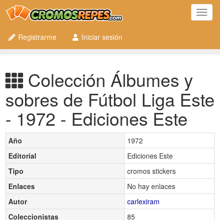
Toggl
navig
Registrarme
Iniciar sesión
Colección Álbumes y
sobres de Fútbol Liga Este
- 1972 - Ediciones Este
Año
1972
Editorial
Ediciones Este
Tipo
cromos stickers
Enlaces
No hay enlaces
Autor
carlexiram
Coleccionistas
85