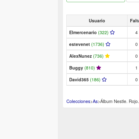
Usuario
Falt
Elmercenario
(322)
4
estevenet
(1736)
0
AlexNunez
(736)
0
Buggy
(810)
1
David365
(186)
0
Colecciones
>
As
>
Álbum Nestle. Rojo.