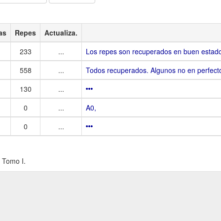
as
Repes
Actualiza.
233
...
Los repes son recuperados en buen estado.
558
...
Todos recuperados. Algunos no en perfect
130
...
0
...
A0,
0
...
 Tomo I.