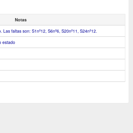
Notas
 Las faltas son: S1nº12, S6nº6, S20nº11, S24nº12.
o estado