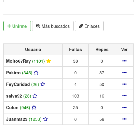
Unirme
Más buscados
Enlaces
Usuario
Faltas
Repes
Ver
Moito67Ray
(1101)
38
0
Pakirro
(345)
0
37
FeyCaridad
(26)
4
50
salva92
(28)
103
16
Colon
(946)
25
0
Juanma23
(1253)
0
56