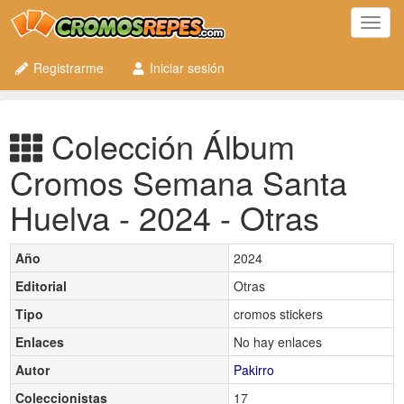
Toggl
navig
Registrarme
Iniciar sesión
Colección Álbum
Cromos Semana Santa
Huelva - 2024 - Otras
Año
2024
Editorial
Otras
Tipo
cromos stickers
Enlaces
No hay enlaces
Autor
Pakirro
Coleccionistas
17