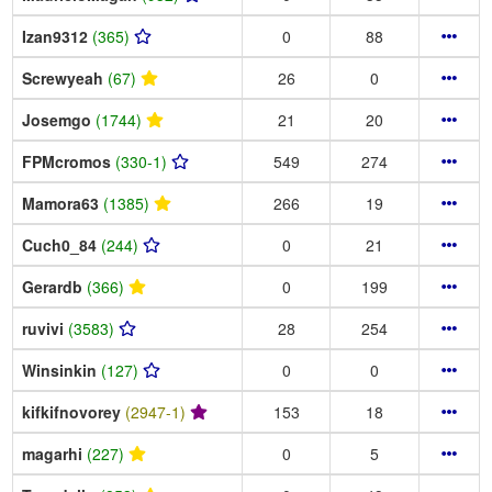
Izan9312
(365)
0
88
Screwyeah
(67)
26
0
Josemgo
(1744)
21
20
FPMcromos
(330-1)
549
274
Mamora63
(1385)
266
19
Cuch0_84
(244)
0
21
Gerardb
(366)
0
199
ruvivi
(3583)
28
254
Winsinkin
(127)
0
0
kifkifnovorey
(2947-1)
153
18
magarhi
(227)
0
5