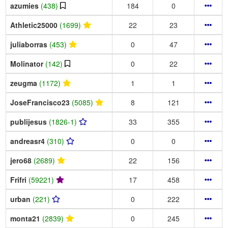
azumies
(438)
184
0
Athletic25000
(1699)
22
23
juliaborras
(453)
0
47
Molinator
(142)
0
22
zeugma
(1172)
1
1
JoseFrancisco23
(5085)
8
121
publijesus
(1826-1)
33
355
andreasr4
(310)
0
0
jero68
(2689)
22
156
Frifri
(59221)
17
458
urban
(221)
0
222
monta21
(2839)
0
245