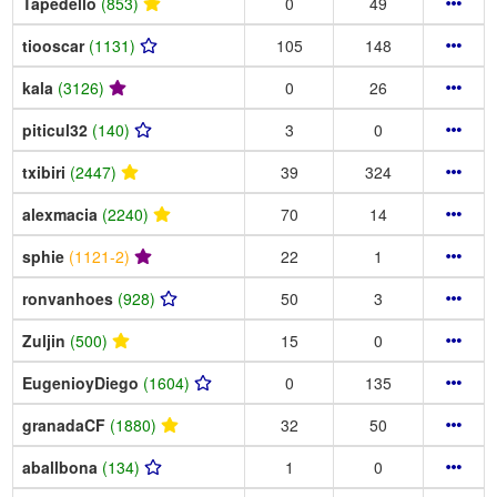
Tapedello
(853)
0
49
tiooscar
(1131)
105
148
kala
(3126)
0
26
piticul32
(140)
3
0
txibiri
(2447)
39
324
alexmacia
(2240)
70
14
sphie
(1121-2)
22
1
ronvanhoes
(928)
50
3
Zuljin
(500)
15
0
EugenioyDiego
(1604)
0
135
granadaCF
(1880)
32
50
aballbona
(134)
1
0