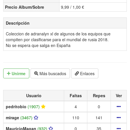
Precio Album/Sobre
9,99 / 1,00 €
Descripción
Coleccion de adranalyn xl de algunos de los equipos que
compiten por clasificarse para el mundial de rusia 2018.
No se espera que salga en España
Unirme
Más buscados
Enlaces
Usuario
Faltas
Repes
Ver
pedritobio
(1907)
4
0
mirage
(3467)
110
141
MauricioMagan
(932)
0
35