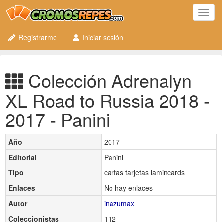
Toggl
navig
Registrarme
Iniciar sesión
Colección Adrenalyn
XL Road to Russia 2018 -
2017 - Panini
Año
2017
Editorial
Panini
Tipo
cartas tarjetas lamincards
Enlaces
No hay enlaces
Autor
inazumax
Coleccionistas
112