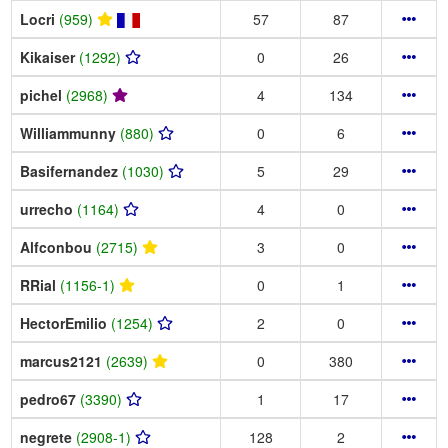
Locri
(959)
57
87
Kikaiser
(1292)
0
26
pichel
(2968)
4
134
Williammunny
(880)
0
6
Basifernandez
(1030)
5
29
urrecho
(1164)
4
0
Alfconbou
(2715)
3
0
RRial
(1156-1)
0
1
HectorEmilio
(1254)
2
0
marcus2121
(2639)
0
380
pedro67
(3390)
1
17
negrete
(2908-1)
128
2