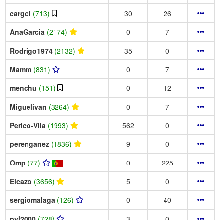
cargol
(713)
30
26
AnaGarcia
(2174)
0
7
Rodrigo1974
(2132)
35
0
Mamm
(831)
0
7
menchu
(151)
0
12
Miguelivan
(3264)
0
7
Perico-Vila
(1993)
562
0
perenganez
(1836)
9
0
Omp
(77)
0
225
Elcazo
(3656)
5
0
sergiomalaga
(126)
0
40
pyl2000
(728)
3
0