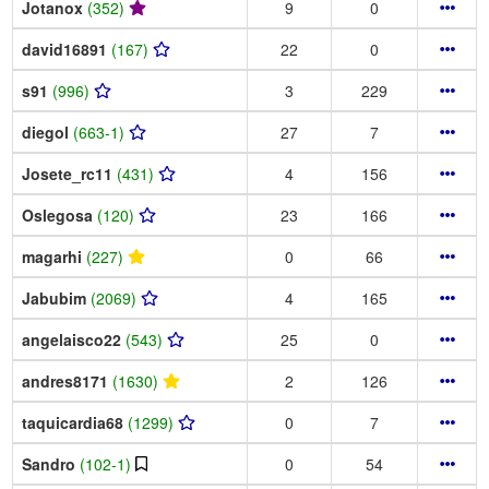
Jotanox
(352)
9
0
david16891
(167)
22
0
s91
(996)
3
229
diegol
(663-1)
27
7
Josete_rc11
(431)
4
156
Oslegosa
(120)
23
166
magarhi
(227)
0
66
Jabubim
(2069)
4
165
angelaisco22
(543)
25
0
andres8171
(1630)
2
126
taquicardia68
(1299)
0
7
Sandro
(102-1)
0
54