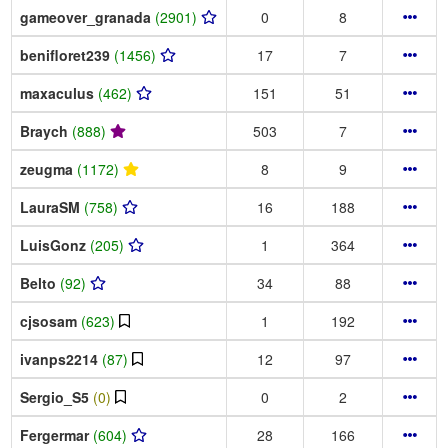
gameover_granada
(2901)
0
8
benifloret239
(1456)
17
7
maxaculus
(462)
151
51
Braych
(888)
503
7
zeugma
(1172)
8
9
LauraSM
(758)
16
188
LuisGonz
(205)
1
364
Belto
(92)
34
88
cjsosam
(623)
1
192
ivanps2214
(87)
12
97
Sergio_S5
(0)
0
2
Fergermar
(604)
28
166