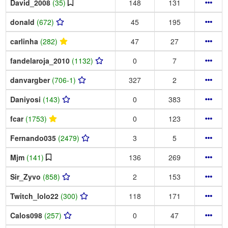
David_2008
(35)
148
131
donald
(672)
45
195
carlinha
(282)
47
27
fandelaroja_2010
(1132)
0
7
danvargber
(706-1)
327
2
Daniyosi
(143)
0
383
fcar
(1753)
0
123
Fernando035
(2479)
3
5
Mjm
(141)
136
269
Sir_Zyvo
(858)
2
153
Twitch_lolo22
(300)
118
171
Calos098
(257)
0
47