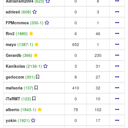
Adriansm2004
(623)
0
8
adriesti
(608)
0
3
FPMcromos
(330-1)
0
1
Rrv2
(1880)
6
46
mayo
(1387-1)
652
1
Gerardb
(366)
0
230
Kanikolas
(2136-1)
3
31
gerlocom
(301)
8
27
mafsoria
(137)
410
32
iTsRMT
(122)
0
10
alberto
(1843-1)
78
102
yokin
(1921)
0
17