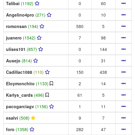
Talibai
(1192)
0
60
Angelino4pro
(271)
0
10
romonsan
(194)
580
5
juanero
(1542)
7
98
ulises101
(857)
0
144
Ausejo
(814)
0
31
Cadillac1088
(110)
150
438
Eloymonchito
(1133)
2
14
Karlys_cards
(496)
61
5
pacogarciagv
(1156)
1
11
esalvi
(508)
9
7
foro
(1358)
282
47