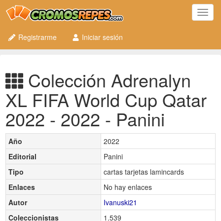
Toggl
navig
Registrarme
Iniciar sesión
Colección Adrenalyn
XL FIFA World Cup Qatar
2022 - 2022 - Panini
Año
2022
Editorial
Panini
Tipo
cartas tarjetas lamincards
Enlaces
No hay enlaces
Autor
Ivanuski21
Coleccionistas
1.539