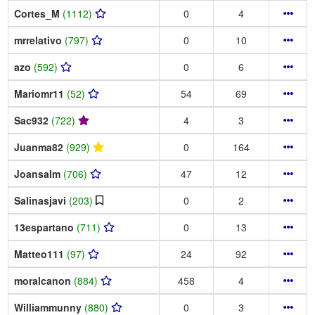
Cortes_M
(1112)
0
4
mrrelativo
(797)
0
10
azo
(592)
0
6
Mariomr11
(52)
54
69
Sac932
(722)
4
3
Juanma82
(929)
0
164
Joansalm
(706)
47
12
Salinasjavi
(203)
0
2
13espartano
(711)
0
13
Matteo111
(97)
24
92
moralcanon
(884)
458
4
Williammunny
(880)
0
3