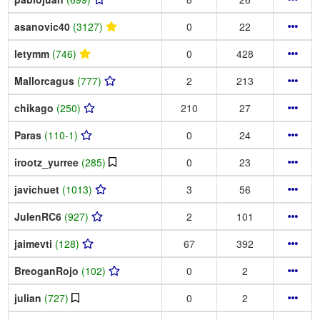
asanovic40
(3127)
0
22
letymm
(746)
0
428
Mallorcagus
(777)
2
213
chikago
(250)
210
27
Paras
(110-1)
0
24
irootz_yurree
(285)
0
23
javichuet
(1013)
3
56
JulenRC6
(927)
2
101
jaimevti
(128)
67
392
BreoganRojo
(102)
0
2
julian
(727)
0
2