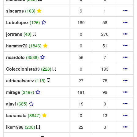
siscaros
(103)
9
1
Lobolopez
(126)
160
58
jortrans
(40)
0
270
hammer72
(1846)
0
51
ricardolo
(3538)
56
7
Coleccionista33
(228)
0
193
adrianalvarez
(115)
27
75
mirage
(3467)
181
99
ajavi
(685)
19
0
lauramata
(8847)
0
13
Iker1988
(208)
22
3