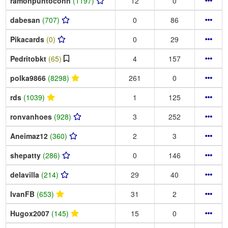
ramonpuntoconn
(1197)
12
0
dabesan
(707)
0
86
Pikacards
(0)
0
29
Pedritobkt
(65)
4
157
polka9866
(8298)
261
0
rds
(1039)
1
125
ronvanhoes
(928)
3
252
Aneimaz12
(360)
2
3
shepatty
(286)
0
146
delavilla
(214)
29
40
IvanFB
(653)
31
2
Hugox2007
(145)
15
0