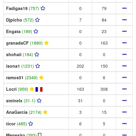
Fadigas19
(757)
0
79
Djpicho
(572)
7
84
Engata
(189)
0
23
granadaCF
(1880)
0
163
shohaii
(184)
0
0
isona1
(1231)
202
150
ramos51
(2349)
0
6
Locri
(959)
163
308
steinelx
(31-1)
31
0
AnaGarcia
(2174)
3
15
ticor
(485)
6
5
Menesito
(293)
0
0