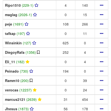
Ripo1510
(229-1)
4
140
maglag
(2026-1)
0
15
peje
(1691)
108
266
tafkap
(197)
0
11
Winsinkin
(127)
625
0
DiegoyRafa
(1356)
252
4
Eli_11
(182)
0
4
Peinado
(730)
194
0
Ramm10
(200)
0
39
verocas
(12237)
0
24
marcus2121
(2639)
31
454
Jhesus
(1873)
56
178