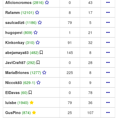
Aficioncromos
(2816)
0
43
Rafamm
(12101)
8
17
saulcadiz6
(1186)
79
5
hugopevi
(809)
1
21
Kinkonkay
(310)
91
32
abejamaya83
(482)
145
8
JaviCraft87
(292)
0
28
MariaBriones
(1277)
225
8
Niccok83
(629-1)
0
9
ElDavas
(60)
0
78
luisbe
(1940)
79
36
GusPino
(874)
25
107