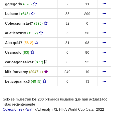
ggregorio
(678)
7
11
Luisete1
(645)
38
299
Coleccionista47
(395)
32
0
atletico2013
(1982)
5
30
Alextp247
(58-2)
31
98
Usansolo
(83)
0
80
carlosgonsalvez
(677)
0
95
kifkifnovorey
(2947-1)
249
19
beticojuanxx3
(4915)
0
13
Solo se muestran los 200 primeros usuarios que han actualizado
listas recientemente
Colecciones
>
Panini
>
Adrenalyn XL FIFA World Cup Qatar 2022