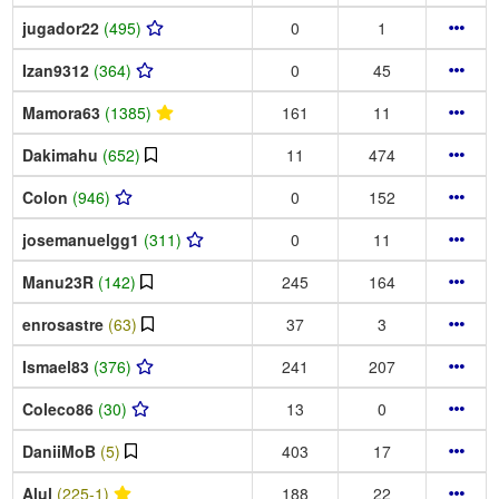
jugador22
(495)
0
1
Izan9312
(364)
0
45
Mamora63
(1385)
161
11
Dakimahu
(652)
11
474
Colon
(946)
0
152
josemanuelgg1
(311)
0
11
Manu23R
(142)
245
164
enrosastre
(63)
37
3
Ismael83
(376)
241
207
Coleco86
(30)
13
0
DaniiMoB
(5)
403
17
Alul
(225-1)
188
22