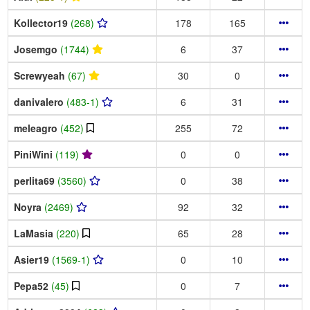
Kollector19
(268)
178
165
Josemgo
(1744)
6
37
Screwyeah
(67)
30
0
danivalero
(483-1)
6
31
meleagro
(452)
255
72
PiniWini
(119)
0
0
perlita69
(3560)
0
38
Noyra
(2469)
92
32
LaMasia
(220)
65
28
Asier19
(1569-1)
0
10
Pepa52
(45)
0
7