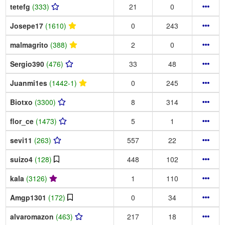
tetefg
(333)
21
0
Josepe17
(1610)
0
243
malmagrito
(388)
2
0
Sergio390
(476)
33
48
Juanmi1es
(1442-1)
0
245
Biotxo
(3300)
8
314
flor_ce
(1473)
5
1
sevi11
(263)
557
22
suizo4
(128)
448
102
kala
(3126)
1
110
Amgp1301
(172)
0
34
alvaromazon
(463)
217
18