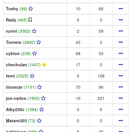
Toshy
(99)
10
68
Rady
(465)
0
3
ruvivi
(3583)
2
59
Tornero
(2840)
43
3
cybion
(238)
68
53
chechulan
(1437)
17
0
ferni
(3325)
0
108
tiooscar
(1131)
70
96
jon-carlos
(1903)
10
231
Alby235c
(1084)
0
6
Mataro303
(73)
0
0
pablojuan
(699)
8
26