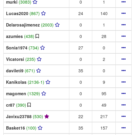
murki
(3083)
0
1
Lucas2020
(867)
24
140
Delarosajimenez
(2003)
0
1
azumies
(438)
0
28
Sonia1974
(734)
27
0
Vicatorsi
(235)
0
2
davileti9
(671)
35
0
Kanikolas
(2136-1)
0
9
magomen
(1329)
0
95
cr87
(390)
0
49
Javixu23788
(530)
22
217
Basket16
(100)
35
157