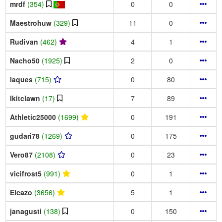
mrdf
(354)
0
0
Maestrohuw
(329)
11
0
Rudivan
(462)
4
1
Nacho50
(1925)
2
0
laques
(715)
0
80
Ikitclawn
(17)
7
89
Athletic25000
(1699)
0
191
gudari78
(1269)
0
175
Vero87
(2108)
0
23
vicifrost5
(991)
0
1
Elcazo
(3656)
5
1
janagusti
(138)
0
150