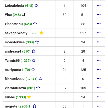
Leioalehoia
(618)
1
104
Vise
(248)
60
51
xiscomanu
(623)
0
22
savagetweety
(3238)
0
217
monsterwee
(389)
0
94
andreasr4
(310)
2
28
Yannis66
(1237)
0
4
meripoma
(170)
24
125
Manuel2002
(67641)
20
0
victorauseva
(301)
37
109
luisbe
(1939)
0
24
negrete
(2908-1)
36
1