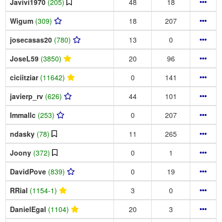
Javivi1970
(205)
48
18
Wigum
(309)
18
207
josecasas20
(780)
13
0
JoseL59
(3850)
20
96
ciciitziar
(11642)
0
141
javierp_rv
(626)
44
101
Immallc
(253)
0
207
ndasky
(78)
11
265
Joony
(372)
0
1
DavidPove
(839)
0
19
RRial
(1154-1)
3
0
DanielEgal
(1104)
20
3