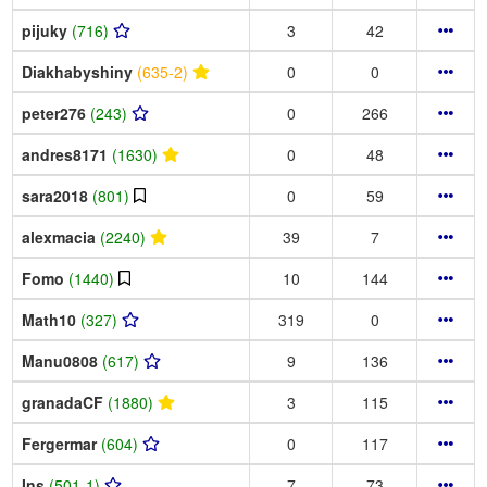
pijuky
(716)
3
42
Diakhabyshiny
(635-2)
0
0
peter276
(243)
0
266
andres8171
(1630)
0
48
sara2018
(801)
0
59
alexmacia
(2240)
39
7
Fomo
(1440)
10
144
Math10
(327)
319
0
Manu0808
(617)
9
136
granadaCF
(1880)
3
115
Fergermar
(604)
0
117
Ins
(501-1)
7
73