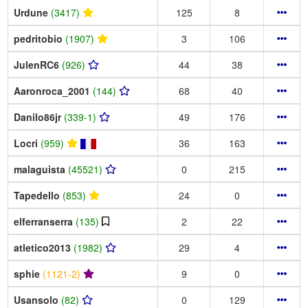
Urdune
(3417)
125
8
pedritobio
(1907)
3
106
JulenRC6
(926)
44
38
Aaronroca_2001
(144)
68
40
Danilo86jr
(339-1)
49
176
Locri
(959)
36
163
malaguista
(45521)
0
215
Tapedello
(853)
24
0
elferranserra
(135)
2
22
atletico2013
(1982)
29
4
sphie
(1121-2)
9
0
Usansolo
(82)
0
129