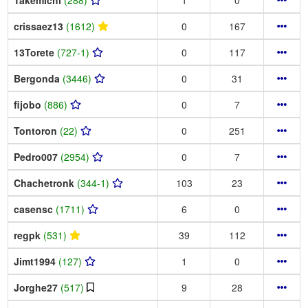
crissaez13
(1612)
0
167
13Torete
(727-1)
0
117
Bergonda
(3446)
0
31
fijobo
(886)
0
7
Tontoron
(22)
0
251
Pedro007
(2954)
0
7
Chachetronk
(344-1)
103
23
casensc
(1711)
6
0
regpk
(531)
39
112
Jimt1994
(127)
1
0
Jorghe27
(517)
9
28