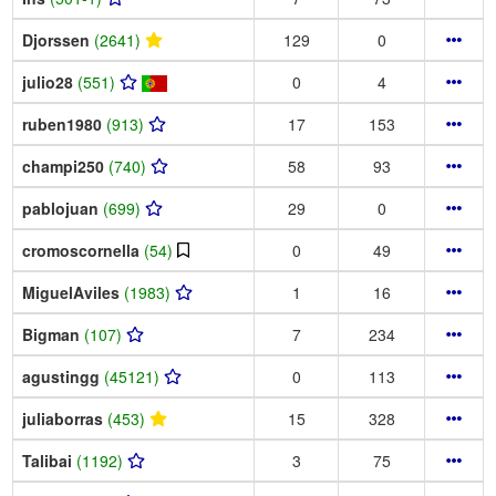
Djorssen
(2641)
129
0
julio28
(551)
0
4
ruben1980
(913)
17
153
champi250
(740)
58
93
pablojuan
(699)
29
0
cromoscornella
(54)
0
49
MiguelAviles
(1983)
1
16
Bigman
(107)
7
234
agustingg
(45121)
0
113
juliaborras
(453)
15
328
Talibai
(1192)
3
75