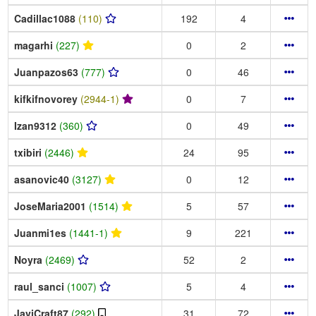
Cadillac1088
(110)
192
4
magarhi
(227)
0
2
Juanpazos63
(777)
0
46
kifkifnovorey
(2944-1)
0
7
Izan9312
(360)
0
49
txibiri
(2446)
24
95
asanovic40
(3127)
0
12
JoseMaria2001
(1514)
5
57
Juanmi1es
(1441-1)
9
221
Noyra
(2469)
52
2
raul_sanci
(1007)
5
4
JaviCraft87
(292)
31
72