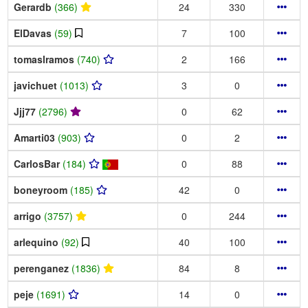
Gerardb
(366)
24
330
ElDavas
(59)
7
100
tomaslramos
(740)
2
166
javichuet
(1013)
3
0
Jjj77
(2796)
0
62
Amarti03
(903)
0
2
CarlosBar
(184)
0
88
boneyroom
(185)
42
0
arrigo
(3757)
0
244
arlequino
(92)
40
100
perenganez
(1836)
84
8
peje
(1691)
14
0