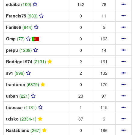
eduibz
(100)
142
78
Francis75
(930)
0
11
Fari666
(644)
0
5
Omp
(77)
0
163
prepu
(1239)
0
14
Rodrigo1974
(2131)
2
161
s91
(996)
2
132
franturon
(6379)
0
170
urban
(221)
23
97
tiooscar
(1131)
1
115
txisko
(2334-1)
87
6
Rastablanc
(267)
0
186