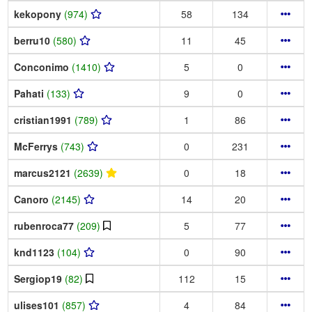
kekopony
(974)
58
134
berru10
(580)
11
45
Conconimo
(1410)
5
0
Pahati
(133)
9
0
cristian1991
(789)
1
86
McFerrys
(743)
0
231
marcus2121
(2639)
0
18
Canoro
(2145)
14
20
rubenroca77
(209)
5
77
knd1123
(104)
0
90
Sergiop19
(82)
112
15
ulises101
(857)
4
84