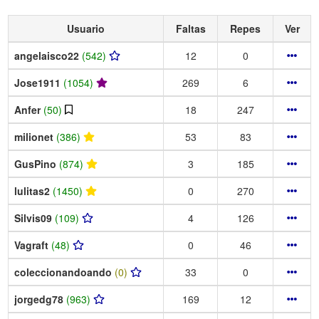
Usuario
Faltas
Repes
Ver
angelaisco22
(542)
12
0
Jose1911
(1054)
269
6
Anfer
(50)
18
247
milionet
(386)
53
83
GusPino
(874)
3
185
lulitas2
(1450)
0
270
Silvis09
(109)
4
126
Vagraft
(48)
0
46
coleccionandoando
(0)
33
0
jorgedg78
(963)
169
12