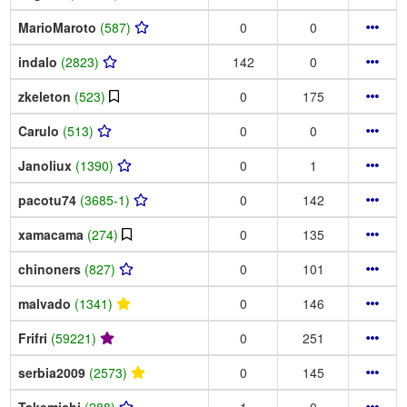
MarioMaroto
(587)
0
0
indalo
(2823)
142
0
zkeleton
(523)
0
175
Carulo
(513)
0
0
Janoliux
(1390)
0
1
pacotu74
(3685-1)
0
142
xamacama
(274)
0
135
chinoners
(827)
0
101
malvado
(1341)
0
146
Frifri
(59221)
0
251
serbia2009
(2573)
0
145
Takemichi
(288)
1
0