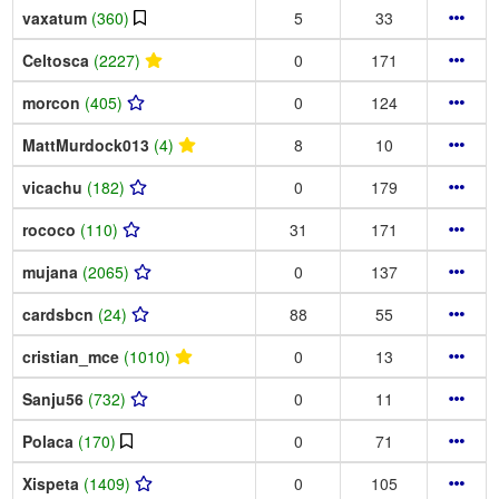
vaxatum
(360)
5
33
Celtosca
(2227)
0
171
morcon
(405)
0
124
MattMurdock013
(4)
8
10
vicachu
(182)
0
179
rococo
(110)
31
171
mujana
(2065)
0
137
cardsbcn
(24)
88
55
cristian_mce
(1010)
0
13
Sanju56
(732)
0
11
Polaca
(170)
0
71
Xispeta
(1409)
0
105