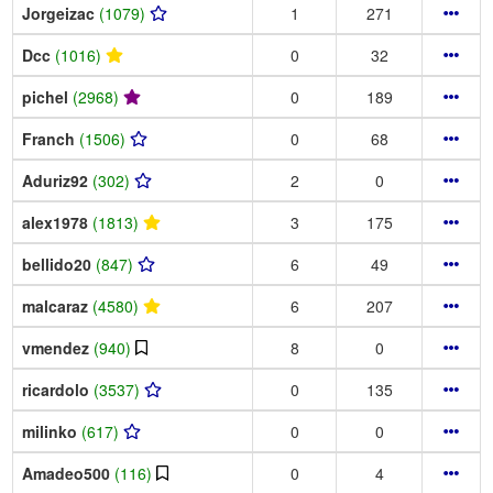
Jorgeizac
(1079)
1
271
Dcc
(1016)
0
32
pichel
(2968)
0
189
Franch
(1506)
0
68
Aduriz92
(302)
2
0
alex1978
(1813)
3
175
bellido20
(847)
6
49
malcaraz
(4580)
6
207
vmendez
(940)
8
0
ricardolo
(3537)
0
135
milinko
(617)
0
0
Amadeo500
(116)
0
4