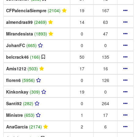
CFPalenciaSiempre
(2104)
19
167
almendras99
(2469)
14
63
Mirandesista
(1893)
0
47
JohanFC
(665)
0
0
belcrack46
(166)
50
135
Amis1212
(503)
17
16
floren6
(5956)
0
126
Kinkonkay
(309)
19
0
Santi92
(282)
0
264
Ministre
(653)
1
17
AnaGarcia
(2174)
2
6