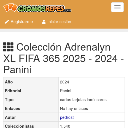
Toggl
navig
Registrarme
Iniciar sesión
Colección Adrenalyn
XL FIFA 365 2025 - 2024 -
Panini
Año
2024
Editorial
Panini
Tipo
cartas tarjetas lamincards
Enlaces
No hay enlaces
Autor
pedrost
Coleccionistas
1.540