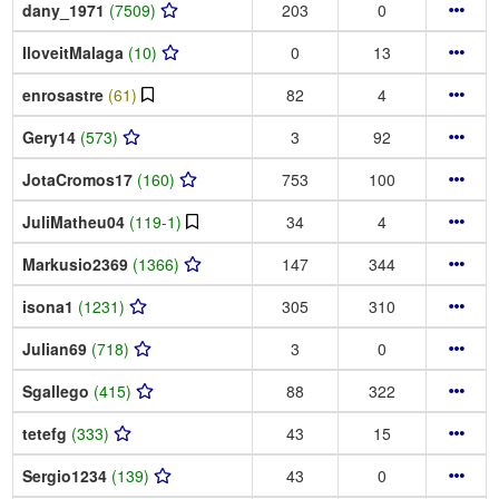
dany_1971
(7509)
203
0
IloveitMalaga
(10)
0
13
enrosastre
(61)
82
4
Gery14
(573)
3
92
JotaCromos17
(160)
753
100
JuliMatheu04
(119-1)
34
4
Markusio2369
(1366)
147
344
isona1
(1231)
305
310
Julian69
(718)
3
0
Sgallego
(415)
88
322
tetefg
(333)
43
15
Sergio1234
(139)
43
0