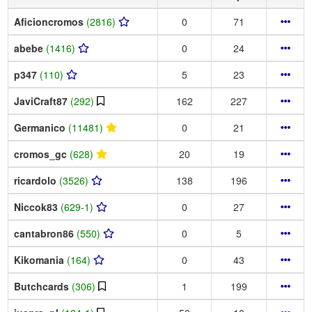
Aficioncromos
(2816)
0
71
abebe
(1416)
0
24
p347
(110)
5
23
JaviCraft87
(292)
162
227
Germanico
(11481)
0
21
cromos_gc
(628)
20
19
ricardolo
(3526)
138
196
Niccok83
(629-1)
0
27
cantabron86
(550)
0
5
Kikomania
(164)
0
43
Butchcards
(306)
1
199