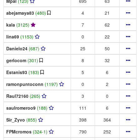
Mpal
(123)
695
63
abejamaya83
(480)
4
21
kala
(3125)
7
62
lina69
(1153)
0
22
Danielo24
(687)
25
50
gerlocom
(301)
8
32
Estanis93
(183)
5
6
ramonpuntoconn
(1197)
0
2
Raul72160
(265)
3
0
saulromeroo9
(188)
111
6
Sir_Zyvo
(855)
398
364
FPMcromos
(324-1)
790
252