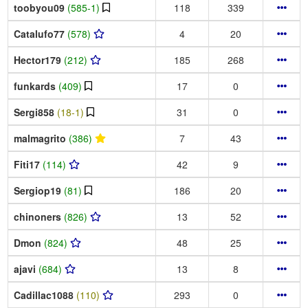
toobyou09
(585-1)
118
339
Catalufo77
(578)
4
20
Hector179
(212)
185
268
funkards
(409)
17
0
Sergi858
(18-1)
31
0
malmagrito
(386)
7
43
Fiti17
(114)
42
9
Sergiop19
(81)
186
20
chinoners
(826)
13
52
Dmon
(824)
48
25
ajavi
(684)
13
8
Cadillac1088
(110)
293
0