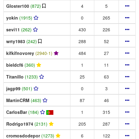
Gloster100
(872)
4
5
yokin
(1915)
0
265
sevi11
(262)
430
226
wrty1983
(242)
288
52
kifkifnovorey
(2940-1)
484
27
bieldcf6
(360)
1
11
Titanillo
(1233)
25
63
jagp99
(501)
0
3
MartinCRM
(463)
87
46
CarlosBar
(184)
1
315
Rodrigo1974
(2131)
205
287
cromosdodepor
(1273)
6
122