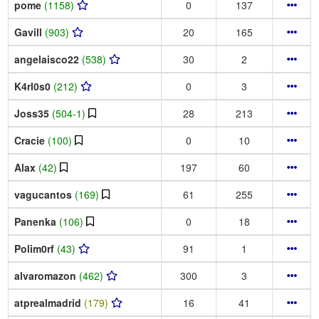
pome
(1158)
0
137
Gavill
(903)
20
165
angelaisco22
(538)
30
2
K4rl0s0
(212)
0
3
Joss35
(504-1)
28
213
Cracie
(100)
0
10
Alax
(42)
197
60
vagucantos
(169)
61
255
Panenka
(106)
0
18
Polim0rf
(43)
91
1
alvaromazon
(462)
300
3
atprealmadrid
(179)
16
41