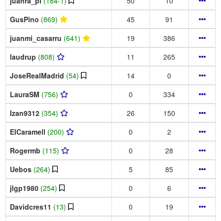
juanra_pl
(184-1)
50
10
GusPino
(869)
45
91
juanmi_casarru
(641)
19
386
laudrup
(808)
11
265
JoseRealMadrid
(54)
14
0
LauraSM
(756)
0
334
Izan9312
(354)
26
150
ElCaramell
(200)
0
2
Rogermb
(115)
0
28
Uebos
(264)
5
85
jlgp1980
(254)
0
6
Davidcres11
(13)
0
19