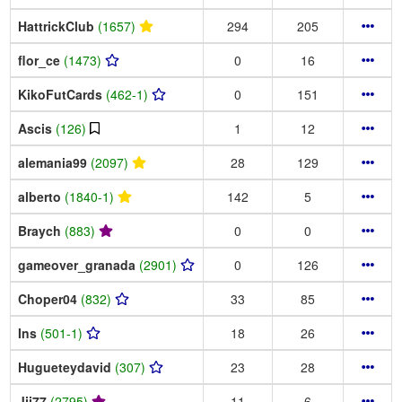
HattrickClub
(1657)
294
205
flor_ce
(1473)
0
16
KikoFutCards
(462-1)
0
151
Ascis
(126)
1
12
alemania99
(2097)
28
129
alberto
(1840-1)
142
5
Braych
(883)
0
0
gameover_granada
(2901)
0
126
Choper04
(832)
33
85
Ins
(501-1)
18
26
Hugueteydavid
(307)
23
28
Jjj77
(2795)
11
6