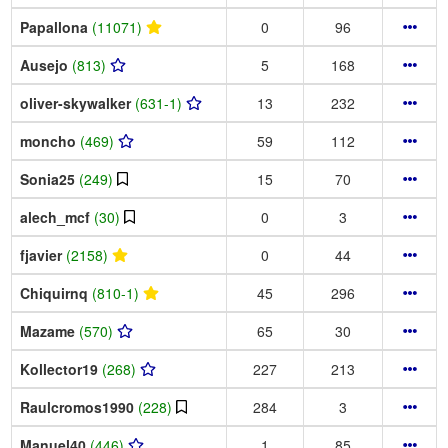
Papallona
(11071)
0
96
Ausejo
(813)
5
168
oliver-skywalker
(631-1)
13
232
moncho
(469)
59
112
Sonia25
(249)
15
70
alech_mcf
(30)
0
3
fjavier
(2158)
0
44
Chiquirnq
(810-1)
45
296
Mazame
(570)
65
30
Kollector19
(268)
227
213
Raulcromos1990
(228)
284
3
Manuel40
(446)
1
85