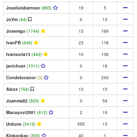
Joseluisbarroso
(883)
19
5
JoVm
(44)
0
13
Josemgo
(1744)
13
169
IvanFB
(649)
23
118
Ivansoria13
(443)
10
138
javichuet
(1011)
0
18
Condelucanor
(3)
0
243
Alexx
(764)
13
15
Juanma82
(929)
0
54
Macayovi2001
(612)
2
19
Urdune
(3415)
555
13
Kinkonkay
(305)
40
1