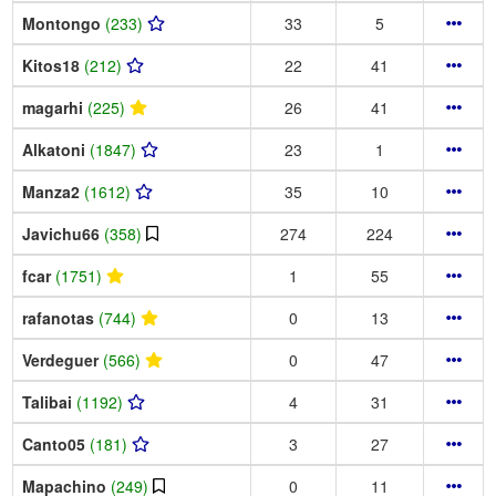
Montongo
(233)
33
5
Kitos18
(212)
22
41
magarhi
(225)
26
41
Alkatoni
(1847)
23
1
Manza2
(1612)
35
10
Javichu66
(358)
274
224
fcar
(1751)
1
55
rafanotas
(744)
0
13
Verdeguer
(566)
0
47
Talibai
(1192)
4
31
Canto05
(181)
3
27
Mapachino
(249)
0
11