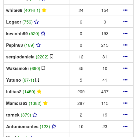
white66
(4016-1)
24
154
Logaor
(756)
6
0
kevinhh99
(520)
0
193
Pepin83
(189)
0
215
sergiodaniela
(2202)
12
31
Wakismoki
(690)
45
10
Yutuno
(67-1)
5
41
lulitas2
(1450)
209
437
Mamora63
(1382)
287
115
tornek
(379)
2
19
Antoniomontes
(123)
10
23