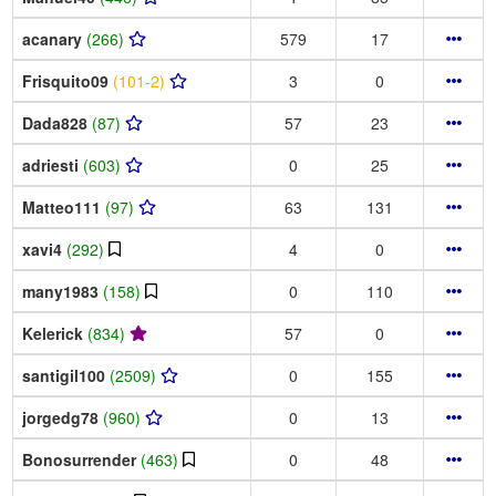
acanary
(266)
579
17
Frisquito09
(101-2)
3
0
Dada828
(87)
57
23
adriesti
(603)
0
25
Matteo111
(97)
63
131
xavi4
(292)
4
0
many1983
(158)
0
110
Kelerick
(834)
57
0
santigil100
(2509)
0
155
jorgedg78
(960)
0
13
Bonosurrender
(463)
0
48