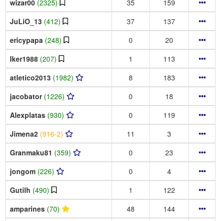
wizar00
(2325)
35
159
JuLiO_13
(412)
37
137
ericypapa
(248)
0
20
Iker1988
(207)
1
113
atletico2013
(1982)
8
183
jacobator
(1226)
0
18
Alexplatas
(930)
0
119
Jimena2
(916-2)
11
3
Granmaku81
(359)
0
23
jongom
(226)
0
4
Gutilh
(490)
1
122
amparines
(70)
48
144