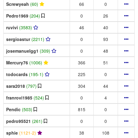
Screwyeah
(60)
66
0
Pedro1969
(204)
0
26
ruvivi
(3583)
46
40
sergioastur
(2211)
0
93
josemanuelgg1
(309)
0
48
Mercury76
(1006)
366
51
todocards
(195-1)
225
0
sara2018
(797)
304
44
franrovi1985
(524)
0
4
Pendic
(503)
815
0
pedro95521
(261)
0
0
sphie
(1121-2)
38
108