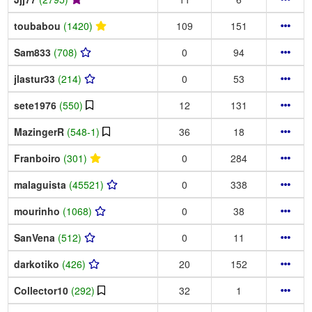
toubabou
(1420)
109
151
Sam833
(708)
0
94
jlastur33
(214)
0
53
sete1976
(550)
12
131
MazingerR
(548-1)
36
18
Franboiro
(301)
0
284
malaguista
(45521)
0
338
mourinho
(1068)
0
38
SanVena
(512)
0
11
darkotiko
(426)
20
152
Collector10
(292)
32
1