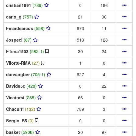
cristian1991
(789)
0
186
carlo_g
(757)
21
96
Fmardearcos
(558)
673
11
Jospeci
(87)
513
128
FTena1503
(582-1)
30
24
Vilort0-RMA
(27)
1
0
danvargber
(705-1)
627
4
David85c
(428)
0
22
Vicatorsi
(235)
66
0
Chacurri
(132)
789
3
Sergio_S5
(0)
0
0
basket
(5908)
20
97