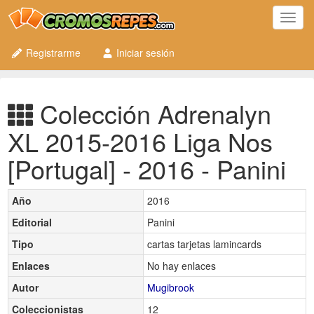
Toggl
navig
Registrarme
Iniciar sesión
Colección Adrenalyn
XL 2015-2016 Liga Nos
[Portugal] - 2016 - Panini
Año
2016
Editorial
Panini
Tipo
cartas tarjetas lamincards
Enlaces
No hay enlaces
Autor
Mugibrook
Coleccionistas
12