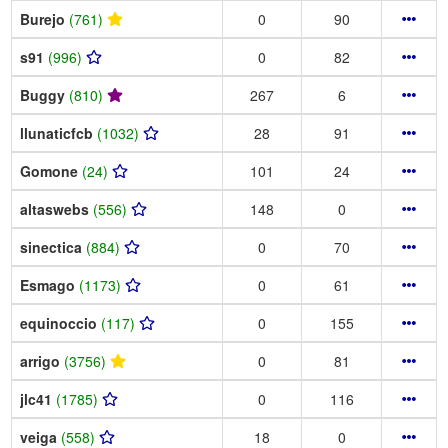
Burejo
(761)
0
90
s91
(996)
0
82
Buggy
(810)
267
6
llunaticfcb
(1032)
28
91
Gomone
(24)
101
24
altaswebs
(556)
148
0
sinectica
(884)
0
70
Esmago
(1173)
0
61
equinoccio
(117)
0
155
arrigo
(3756)
0
81
jlc41
(1785)
0
116
veiga
(558)
18
0