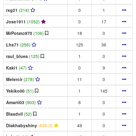
rxg21
(214)
0
1
Jose1911
(1052)
0
17
MrPotato970
(106)
18
0
Lhs71
(256)
125
36
raul_blues
(125)
1
0
Kaki1
(47)
0
9
Melercir
(278)
11
0
Yekiko00
(51)
1
145
Amarti03
(903)
8
0
Blasdvil
(52)
1
0
Diakhabyshiny
(635-2)
49
0