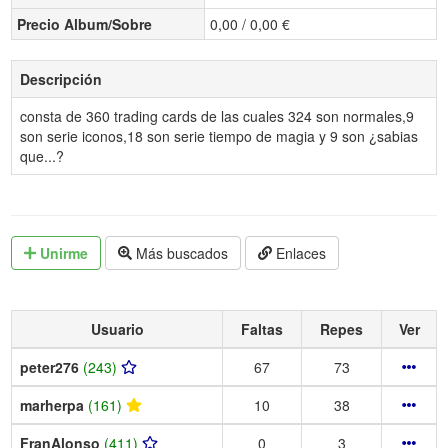
Precio Album/Sobre
0,00 / 0,00 €
Descripción
consta de 360 trading cards de las cuales 324 son normales,9
son serie iconos,18 son serie tiempo de magia y 9 son ¿sabias
que...?
Unirme
Más buscados
Enlaces
Usuario
Faltas
Repes
Ver
peter276
(243)
67
73
marherpa
(161)
10
38
FranAlonso
(411)
0
3