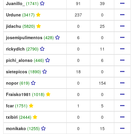
Juanillo_
(1741)
91
39
Urdune
(3417)
237
0
jidachu
(5820)
0
25
josemipulimentos
(428)
6
0
rickydlch
(2790)
0
11
pichi_alonso
(446)
0
6
sietepicos
(1890)
18
0
nopor
(619)
0
154
Fraisko1981
(1018)
0
0
fcar
(1751)
1
5
txibiri
(2444)
0
0
monikako
(1255)
0
15