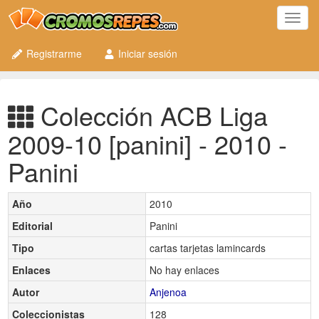
Toggl
navig
Registrarme
Iniciar sesión
Colección ACB Liga
2009-10 [panini] - 2010 -
Panini
Año
2010
Editorial
Panini
Tipo
cartas tarjetas lamincards
Enlaces
No hay enlaces
Autor
Anjenoa
Coleccionistas
128