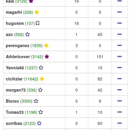
kala
(3126)
16
0
magarhi
(226)
0
5
hugostm
(137)
16
0
azo
(592)
1
45
perenganez
(1835)
3
0
Athleticever
(3142)
0
151
Yannis66
(1237)
0
10
ciciitziar
(11642)
0
82
morgan72
(336)
0
42
Biotxo
(3300)
0
9
Tomas33
(1198)
1
10
sorribas
(2123)
0
60