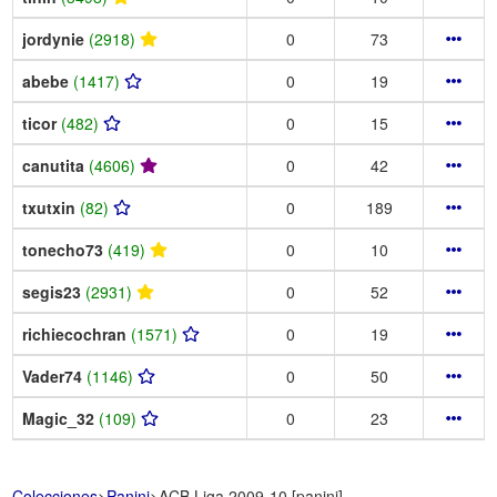
jordynie
(2918)
0
73
abebe
(1417)
0
19
ticor
(482)
0
15
canutita
(4606)
0
42
txutxin
(82)
0
189
tonecho73
(419)
0
10
segis23
(2931)
0
52
richiecochran
(1571)
0
19
Vader74
(1146)
0
50
Magic_32
(109)
0
23
Colecciones
>
Panini
>
ACB Liga 2009-10 [panini]