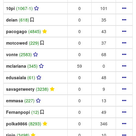
10pi
(1067-1)
0
101
deian
(618)
0
35
pacogago
(4845)
0
43
motcowed
(229)
0
37
vonte
(2583)
0
68
mclariana
(345)
59
0
edusaiala
(61)
0
48
savagetweety
(3238)
0
9
emmasa
(227)
0
13
Fernanpopi
(12)
0
49
polka9866
(8293)
0
346
tinin
(3498)
0
10